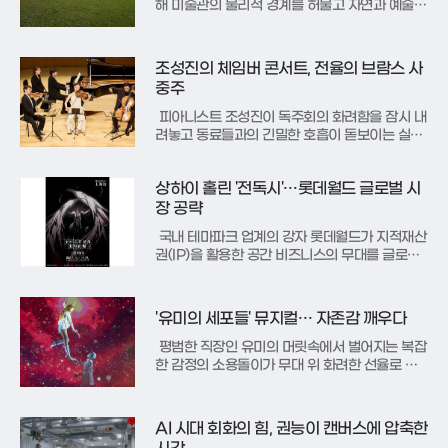
해 미술관의 물리적 경계를 허물고 자연과 예술을
하나로 묶는 'MMCA 과천 40주년: 빛의 상상
들' 프로젝트를 공개했다. 1986년 청계산 자락에
터를 잡은 과천관은 지난 40년 동안 한국 현대미
조성진의 체임버 콘서트, 전율의 브람스 사
술의 흐름을 기록해온 상징적인 공간이다. 이번
중주
프로젝트는 단순히 과거를
피아니스트 조성진이 독주회의 화려함을 잠시 내
려놓고 동료들과의 긴밀한 호흡이 돋보이는 실내
악 무대로 돌아왔다. 지난 14일 서울 롯데콘서트
홀에서 열린 이번 콘서트는 조성진이 올해의 인하
상하이 홀린 '전독시'…롯데월드 글로벌 시
우스 아티스트로서 준비한 특별한 여정의 정점이
었다. 그는 베를린 필하모닉의 수석 연주자들을
장 공략
포함해 오랫동안 교감해온 정상급 음악
국내 테마파크 업계의 강자 롯데월드가 지적재산
권(IP)을 활용한 공간 비즈니스의 무대를 글로벌
시장으로 본격 확장한다. 롯데월드는 중국 상하이
의 중심부인 뉴월드 시티에 몰입형 전시관 ‘딥(D
EEP)’을 새롭게 선보이며, 그 첫 번째 콘텐츠로
'유미의 세포들' 뮤지컬… 자존감 깨우다
한국에서 공전의 히트를 기록한 ‘전지적 독자 시
점 : 구원의 마왕 展’
평범한 직장인 유미의 머릿속에서 벌어지는 복잡
한 감정의 소용돌이가 무대 위 화려한 선율로 재
탄생했다. 지난 6월 30일 서울 예술의전당 CJ토
월극장에서 막을 올린 뮤지컬 ‘유미의 세포들’은
이동건 작가의 동명 웹툰을 원작으로 하여, 연애
AI 시대 회화의 힘, 권능이 캔버스에 압축한
와 이별이라는 일상적인 소재를 내면의 목소리라