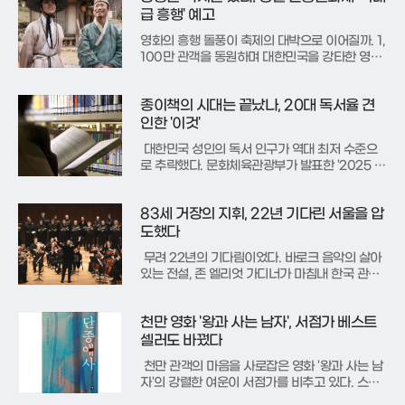
의 역동성과 변화를 상징하는 새로운 미학적 주제
급 흥행' 예고
로 포착했다.빈센트 반 고흐에게
영화의 흥행 돌풍이 축제의 대박으로 이어질까. 1,
100만 관객을 동원하며 대한민국을 강타한 영화
‘왕과 사는 남자(이하 왕사남)’의 열기가 강원도 영
월로 고스란히 옮겨붙고 있다. 비운의 왕 단종을
종이책의 시대는 끝났나, 20대 독서율 견
다룬 이 영화의 폭발적인 인기에 힘입어, 단종의
숨결이 서린 영월군이 오는 4월 개최되는 ‘제59
인한 '이것'
회 단종문화제’의 역대급 흥
대한민국 성인의 독서 인구가 역대 최저 수준으
로 추락했다. 문화체육관광부가 발표한 '2025 국
민 독서실태' 보고서에 따르면, 지난 1년간 일반 도
서를 한 권이라도 읽은 성인은 38.5%에 불과했
83세 거장의 지휘, 22년 기다린 서울을 압
다. 이는 관련 조사가 시작된 1994년 이래 가장
낮은 수치로, 국민 10명 중 6명 이상이 책을 완전
도했다
히 외면하고
무려 22년의 기다림이었다. 바로크 음악의 살아
있는 전설, 존 엘리엇 가디너가 마침내 한국 관객
앞에 다시 섰다. 83세의 노장은 흐트러짐 없는 모
습으로 무대에 올라, 자신이 새롭게 창단한 '컨스
천만 영화 '왕과 사는 남자', 서점가 베스트
텔레이션 합창단 및 오케스트라'와 함께 바흐의 B
단조 미사를 통해 시대를 초월하는 감동을 선사했
셀러도 바꿨다
다.이날 무대는 '시대
천만 관객의 마음을 사로잡은 영화 '왕과 사는 남
자'의 강렬한 여운이 서점가를 비추고 있다. 스크
린 속 어린 임금 단종의 비극적 운명에 몰입한 관