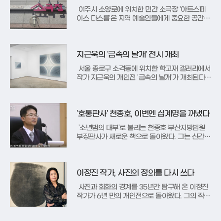
렸다. 이들은 안내에 따라 기기
여주시 소양로에 위치한 민간 소극장 '아트스페
이스 다스름'은 지역 예술인들에게 중요한 공간으
로 자리 잡았다. 이곳은 연습실 매각 위기를 극복
하고 지역 예술인들의 협력으로 탄생한 소극장으
로, 여주 시민들에게 예술적 일상을 제공하고 창
작자들에게는 든든한 둥지를 내어주고 있다. 다스
지근욱의 '금속의 날개' 전시 개최
름의 운영자이자 연출자인 정수석 극
서울 종로구 소격동에 위치한 학고재 갤러리에서
작가 지근욱의 개인전 '금속의 날개'가 개최된다.
이번 전시는 2023년 이후 두 번째로 선보이는 개
인전으로, 4월 16일부터 5월 9일까지 진행된다.
지 작가는 금속과 시간을 주제로 한 작품을 통해
회화의 본질을 탐구하며, 관람객에게 새로운 경험
'호통판사' 천종호, 이번엔 십계명을 꺼냈다
을 제공하고자 한다
'소년범의 대부'로 불리는 천종호 부산지방법원
부장판사가 새로운 책으로 돌아왔다. 그는 신간
'천종호 판사가 들려주는 십계명'을 통해 우리에게
너무나 익숙해서 오히려 그 깊이와 무게를 잃어버
린 십계명의 본질을 다시 묻는다. 법정에서 엄격
함과 따뜻함을 동시에 보여주며 '만사소년'이라는
이정진 작가, 사진의 정의를 다시 쓰다
별칭을 얻은 그가 이번에는
사진과 회화의 경계를 35년간 탐구해 온 이정진
작가가 6년 만의 개인전으로 돌아왔다. 그의 작업
은 사진이면서도 한 폭의 수묵화 같은 질감을 자
아내며, 이미지를 '보는 것'에서 '체험하는 것'의 영