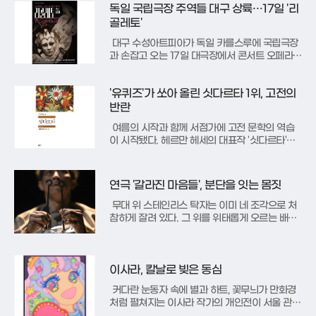
계로 스며드는 죽음'은 한국과 중국을 대표하는 3
독일 국립극장 주역들 대구 상륙…17일 '리
040 여성 작가 3인이 음식과 요리라는 일상적인
골레토'
매개체를 통해 인간
대구 수성아트피아가 독일 카를스루에 국립극장
과 손잡고 오는 17일 대극장에서 콘서트 오페라
‘리골레토’를 무대에 올린다. 이번 공연은 2023
년 수성구청과 카를스루에시가 체결한 문화예술
'유퀴즈'가 쏘아 올린 싯다르타 1위, 고전의
협력 업무협약을 바탕으로 추진된 연례 교류 사업
의 핵심 프로그램이다. 주세페 베르디의 비극적
반란
걸작인 ‘리골레토’를 통해 독일과
여름의 시작과 함께 서점가에 고전 문학의 역습
이 시작됐다. 헤르만 헤세의 대표작 '싯다르타'가
쟁쟁한 신간들을 제치고 주간 베스트셀러 종합 1
위를 차지하는 기염을 토했다. 2026년 7월 3일
교보문고가 집계한 최신 순위에 따르면, 이 작품
연극 '갈라진 마음들', 분단을 잇는 몸짓
은 세계문학전집에 포함된 고전으로서는 이례적
으로 최정상 자리에 올랐다.
무대 위 스테인리스 탁자는 이미 네 조각으로 처
참하게 잘려 있다. 그 위를 위태롭게 오르는 배우
의 몸짓은 적막한 우주에서 길을 잃은 인류의 고
독을 대변한다. 물 한 방울 없는 달 표면에서 산화
철을 발견했다는 역설적인 대사는 불가능한 만남
을 꿈꾸는 우리의 현실을 투영한다. 존재할 수 없
이사라, 칼날로 빚은 동심
는 '녹슨 철'의 형상은 7
커다란 눈동자 속에 별과 하트, 꽃무늬가 만화경
처럼 펼쳐지는 이사라 작가의 개인전이 서울 관훈
동 노화랑에서 막을 올린다. 이번 전시 '어 걸 프롬