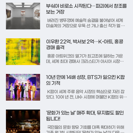
고, 다른 하나는 인생의 황혼녘에 작가의 꿈을 이
부숴야 비로소 시작된다…파괴에서 창조를
룬 인물의 담담한 에세이다. 각각 재난 속 인간의
본성과 평범한 일상 속 삶의 의미라는 묵직한 질
보는 거장
문을 던진다.먼저 '닥터
버려진 병뚜껑에 예술적 숨결을 불어넣어 세계
미술계의 거장으로 우뚝 선 가나 출신 작가 엘 아
나추이가 신작과 함께 한국을 찾았다. 서울 청담
동에 위치한 갤러리 화이트 큐브 서울에서 그의
이우환 22억, 박서보 2억…K-아트, 홍콩
개인전 ‘LuwVor’가 막을 올렸다. 이번 전시는
아시아에서 처음으로 그의 신작을 선보이는 자리
경매 출격
로, 서울을 시작으로 아트바젤
홍콩 아트위크의 열기가 최고조에 달하는 가운
데, 세계 최대 경매사 크리스티가 아시아 시장을
겨냥한 대규모 미술품 경매를 예고했다. 홍콩 컨
벤션 센터에서 열리는 아트 바젤과 연계해 진행되
10년 만에 14배 성장, BTS가 일으킨 K팝
는 이번 '20/21세기 봄 경매'는 크리스티의 새로
운 아시아 태평양 본사에서 열리는 첫 메이저 세
의 기적
일이라는 점에서 의미가 깊다.
K팝이 세계 주류 음악 시장의 핵심으로 자리 잡
았다. 10여 년 전, 내수 시장에 머물던 K팝의 위상
을 생각하면 격세지감이다. 이 극적인 변화의 중
심에는 그룹 방탄소년단(BTS)이 있다. 이들의 등
'문화가 있는 날' 매주 확대, 뮤지컬도 할인
장은 단순한 스타의 탄생을 넘어 K팝의 역사를 새
로 쓴 기폭제가 되었다.방탄소년단의 성공은 수치
됩니다!
로 증명된다. 201
국민들의 문화 향유 기회를 대폭 확대하기 위해
기존 월 1회 시행되던 '문화가 있는 날'이 다음 달