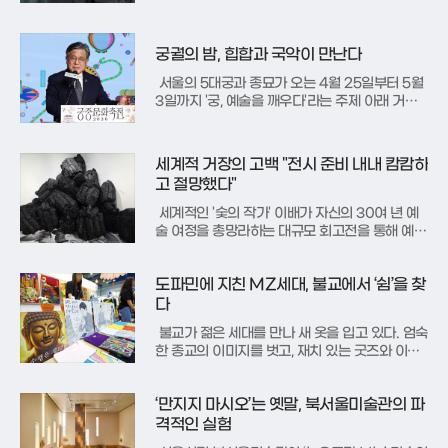
품으로, 남인우 연출이 재창작한 '심청가'를 관객
에게 선보인다. 이번 공연은 원작의 뼈대를 유지
하되, 현대적인 감각과 파격적인 해석을 더해 판
궁궐의 밤, 힙합과 국악이 만난다
소리의 새로운 가능성을 모색한
서울의 5대궁과 종묘가 오는 4월 25일부터 5월
3일까지 '궁, 예술을 깨우다'라는 주제 아래 거대
한 예술 무대로 변신한다. 국가유산청은 7일, 전통
과 현대가 어우러진 '2026 봄 궁중문화축전'의
화려한 막이 오른다고 밝혔다.축제의 서막을 여는
세계적 거장의 고백 "전시 준비 내내 캄캄하
개막제는 24일 경복궁 흥례문 광장에서 펼쳐진
고 절망했다"
다. 양정웅 예술감
세계적인 '숯의 작가' 이배가 자신의 30여 년 예
술 여정을 총망라하는 대규모 회고전을 통해 예술
적 근원을 되짚는다. 강원도 원주 뮤지엄 산에서
열리는 이번 전시는 작가 스스로 '내가 누구인
도파민에 지친 MZ세대, 불교에서 ‘쉼’을 찾
가'라는 근원적 질문을 던지며 자신의 정체성을
재확인하는 과정의 결과물이다.전시의 제목 '앙
다
아탕당(기다리며)'은 완결되지
불교가 젊은 세대를 만나 새 옷을 입고 있다. 엄숙
한 종교의 이미지를 벗고, 재치 있는 굿즈와 이색
적인 체험을 앞세운 하나의 ‘라이프스타일’로 진화
하며 MZ세대의 마음을 사로잡고 있다.그 중심에
‘만지지 마시오’는 옛말, 북서울미술관의 파
는 최근 서울 코엑스에서 열린 ‘서울국제불교박람
회’가 있다. 현장은 교복을 입은 학생부터 개성 넘
격적인 실험
치는 2030 세대까지