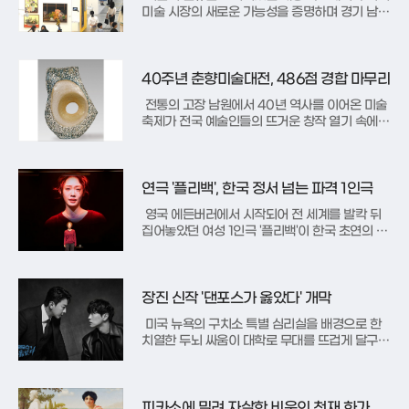
미술 시장의 새로운 가능성을 증명하며 경기 남부
의 대표 문화 축제로 자리 잡았다. 한국화랑협회
소속 103개 화랑이 참여하는 ‘2026 화랑미술제 i
n 수원’이 25일 수원컨벤션센터에서 화려한 막을
올렸다. 올해로 3회째를 맞이한 이번 행사는 초기
40주년 춘향미술대전, 486점 경합 마무리
의 우려를 딛고 이
전통의 고장 남원에서 40년 역사를 이어온 미술
축제가 전국 예술인들의 뜨거운 창작 열기 속에
화려한 막을 내렸다. 전북 남원시는 한국미술협회
남원지부와 함께 진행한 ‘제40회 전국춘향미술대
전’의 최종 수상작을 선정해 발표했다. 이번 공모
전은 회화와 공예, 캘리그래피 등 총 6개 부문에
연극 '플리백', 한국 정서 넘는 파격 1인극
걸쳐 486점의 다채로운
영국 에든버러에서 시작되어 전 세계를 발칵 뒤
집어놓았던 여성 1인극 '플리백'이 한국 초연의 막
을 올렸다. 23일 서울 두산아트센터 연강홀에서
열린 프레스콜 현장은 작품의 파격적인 수위만큼
이나 뜨거운 열기로 가득했다. 이번 공연은 런던
의 기니피그 카페 운영자이자 문제투성이 삶을 살
장진 신작 '댄포스가 옳았다' 개막
아가는 주인공 '플리백'의 내면
미국 뉴욕의 구치소 특별 심리실을 배경으로 한
치열한 두뇌 싸움이 대학로 무대를 뜨겁게 달구고
있다. 영화와 연극을 넘나들며 독보적인 연출 세
계를 구축해온 장진 감독의 신작 ‘댄포스가 옳았
다’가 그 주인공이다. 작품은 천재 프로파일러 조
너스 보튼과 연쇄살인 용의자 존 조우의 대결을
피카소에 밀려 자살한 비운의 천재 화가