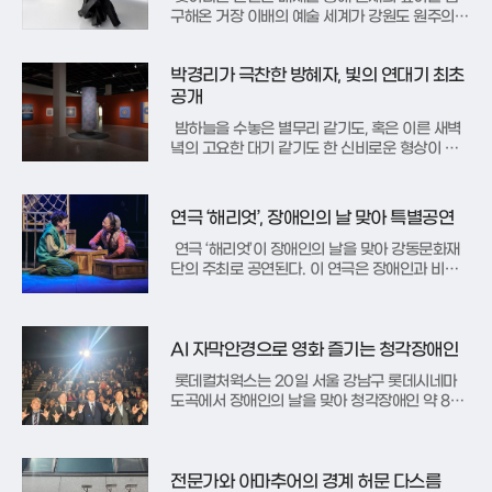
구해온 거장 이배의 예술 세계가 강원도 원주의
자연 속에서 웅장하게 펼쳐진다. 한솔문화재단 뮤
지엄 산은 오는 12월 6일까지 이배 작가의 개인전
박경리가 극찬한 방혜자, 빛의 연대기 최초
'앙 아땅당(En attendant, 기다리며)'을 개최한
다고 밝혔다. 이번 전시는 안도 다다오가 설계한
공개
뮤지엄의 건축 철
밤하늘을 수놓은 별무리 같기도, 혹은 이른 새벽
녘의 고요한 대기 같기도 한 신비로운 형상이 관
람객의 시선을 붙잡는다. 프랑스에서 활동하며 한
국 현대미술의 지평을 넓혔던 고 방혜자 화백은
한지나 부직포처럼 거친 질감을 지닌 바탕 위에
연극 ‘해리엇’, 장애인의 날 맞아 특별공연
천연염료와 황토를 덧칠하며 자신만의 독특한 예
술 세계를 구축했다. 그는 생전 어
연극 ‘해리엇’이 장애인의 날을 맞아 강동문화재
단의 주최로 공연된다. 이 연극은 장애인과 비장
애인이 함께 즐길 수 있는 접근성 높은 작품으로,
다양한 표현 매체를 통해 관객의 경험을 확장하고
있다. 강동문화재단이 제작한 이 작품은 한윤섭
작가의 동화를 원작으로 하며, 바다거북 해리엇과
AI 자막안경으로 영화 즐기는 청각장애인
어린 자바원숭이 찰리의 우
롯데컬처웍스는 20일 서울 강남구 롯데시네마
도곡에서 장애인의 날을 맞아 청각장애인 약 80
명을 초청해 '광음시네마×인공지능(AI) 자막안경'
특별상영회를 개최했다. 행사에 참석한 청각장애
인들은 영화 관람을 위한 AI 자막안경을 착용하
고, 기대와 설렘이 가득한 모습으로 상영을 기다
전문가와 아마추어의 경계 허문 다스름