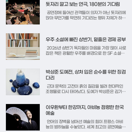
찾을 수 없을 때 나타나는 오류 코드에서 착안했
돗자리 깔고 보는 연극, 180분의 기다림
지만, 작가는 이를
공연장에 들어선 관객들이 의자가 아닌 돗자리에
앉아 무언가를 막연히 기다리는 행위 자체가 하나
의 예술이 된다. 세종문화회관의 실험적 시즌인
‘싱크 넥스트 26’을 통해 무대에 오르는 연극 ‘개
기일식 기다리기’는 극장의 존재 이유에 대해 근
본적인 질문을 던진다. 창작집단 음이온과 백남준
우주 소설에 빠진 상반기, 밑줄은 경제 공부
아트센터가 손잡고 제작한 이
2026년 상반기 독자들의 마음을 가장 많이 사로
잡은 책은 광활한 우주를 배경으로 한 SF 소설이
었다. 독서 플랫폼 밀리의서재가 발표한 상반기
독서 결산 데이터에 따르면, 앤디 위어의 소설 '프
로젝트 헤일메리'가 이용자들이 자신의 서재에 가
박상준 도예전, 상처 입은 순수를 위한 징검
장 많이 담은 도서 1위에 올랐다. 영화 개봉에 따
다리
른 미디어 효과가 독서
근대 문학의 고전이 흙의 질감을 빌려 현대적인
조형물로 다시 태어났다. 도예가 박상준은 김기림
의 시 '바다와 나비'를 모티프로 삼아, 냉혹한 현실
에 부딪힌 순수한 존재들의 애환과 회복을 다룬
이우환부터 한강까지, 아비뇽 점령한 한국
개인전을 선보인다. 이번 전시는 텍스트 속에 머
물던 흰나비의 비행을 입체적인 도자 예술로 끌어
예술
내어, 관객들에게 시각적 은
언어의 장벽을 넘어선 예술의 힘이 프랑스 아비
뇽의 밤하늘을 수놓았다. 세계 최고의 공연예술