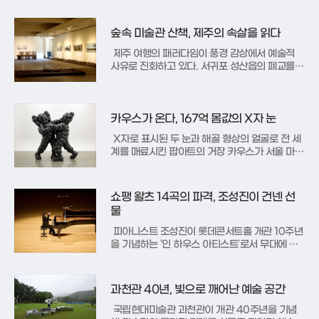
축제인 아비뇽 페스티벌에서 소리꾼 이자람은 판
소리 특유의 흡입력으로 현지 관객들을 단숨에 매
료시켰다. 이자람은 공연 전 관객들과의 심리적
숲속 미술관 산책, 제주의 속살을 읽다
거리를 좁히는 재치 있는 입담으로 분위기를 주도
했으며, 부채 하나와 몸짓만으로 말의
제주 여행의 패러다임이 풍경 감상에서 예술적
사유로 진화하고 있다. 서귀포 성산읍의 폐교를
개조해 만든 ‘김영갑갤러리 두모악’은 그 변화의
중심에 서 있는 공간이다. 평생 제주의 오름과 바
람을 렌즈에 담았던 고(故) 김영갑 작가는 루게릭
병이라는 시련 속에서도 제주의 진짜 얼굴을 기록
카우스가 온다, 167억 몸값의 X자 눈
하는 데 생을 바쳤다. 그의
X자로 표시된 두 눈과 해골 형상의 얼굴로 전 세
계를 매료시킨 팝아트의 거장 카우스가 서울 마곡
동 스페이스K에서 국내 첫 미술관 개인전을 개최
한다. 본명 브라이언 도넬리로 알려진 그는 1990
년대 길거리 그래피티 아티스트로 시작해 현재는
쇼팽 왈츠 14곡의 파격, 조성진이 건넨 선
'21세기의 앤디 워홀'이라 불리며 순수 미술과 상
물
업 예술의 경계를 허문
피아니스트 조성진이 롯데콘서트홀 개관 10주년
을 기념하는 '인 하우스 아티스트'로서 무대에 올
라 시대를 넘나드는 춤곡의 향연을 선보였다. 19
일 열린 이번 독주회에서 그는 바로크부터 현대,
그리고 낭만에 이르기까지 각기 다른 시대의 춤곡
과천관 40년, 빛으로 깨어난 예술 공간
들을 하나의 서사로 엮어내며 공연장을 거대한 음
악적 무도회장으로 탈바꿈시켰다
국립현대미술관 과천관이 개관 40주년을 기념