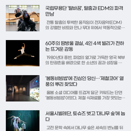
다. 다큐멘터리 영화와 에세이를 통해 세상에 알
려진 할머니들의 이야기는 창작 뮤지컬 '오지게
국립무용단 '탈바꿈', 탈춤과 EDM의 파격
재밌는 가시나들'이라는 이름으로 재탄생하여 관
만남
객들과 마주하고 있다. 지난해 초연
전통 탈춤의 투박한 움직임이 전자음악(EDM)
의 강렬한 비트와 만나 무대 위에서 역동적으로
살아난다. 국립극장은 지난 21일 국립무용단의 신
작 ‘탈바꿈’ 시연회를 열고 전통과 현대가 충돌하
60주의 땀방울 결실, 4인 4색 빌리가 전하
며 빚어내는 새로운 에너지를 공개했다. 무용수들
은 익숙한 전통 탈을 쓰고 어깨춤을 추다가도 어
는 뜨거운 감동
느새 얼굴이 시시각각 변하는 L
1980년대 중반, 파업의 열기로 가득한 영국 북부
의 탄광촌을 배경으로 한 소년의 꿈과 성장을 그
린 뮤지컬 ‘빌리 엘리어트’가 서울 블루스퀘어 무
대에서 뜨거운 감동을 전하고 있다. 광부인 아버
'봄동비빔밥'에 진심인 당신…'제철코어' 열
지와 형, 그리고 치매를 앓는 할머니와 함께 척박
한 삶을 살아가던 소년 빌리는 우연히 접한 발레
풍의 뿌리 찾았다
수업을 통해 자신의 내면
올봄 소셜 미디어를 뜨겁게 달군 키워드는 단연
‘봄동비빔밥’이었다. 제철 식재료를 가장 맛있는
순간에 즐기며 계절의 변화를 온몸으로 만끽하려
는 이른바 ‘제철코어’ 트렌드가 2030 세대의 새
서울시발레단, 토슈즈 벗고 '대나무 숲'에 눕
로운 라이프스타일로 자리 잡은 것이다. 잊힌 줄
알았던 24절기의 감각이 현대인의 취향과 만나
다
특별한 문화적 자산으로 소비
고전 문학 속에서 대나무 숲은 세속의 번뇌를 뒤