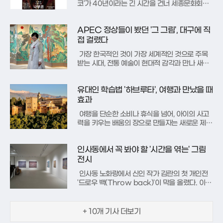
코'가 40년이라는 긴 시간을 건너 세종문화회관
대극장 무대로 돌아온다. 서울시오페라단이 198
6년 국내 초연을 선보인 이후 처음으로 다시 올리
APEC 정상들이 봤던 '그 그림', 대구에 직
는 이번 무대는 오는 4월, 웅장한 합창과 드라마
틱한 서사로 관객을 압도할 준비를 마쳤다.'나부
접 걸렸다
코'는 기원전 6세기를 배경
가장 한국적인 것이 가장 세계적인 것으로 주목
받는 시대, 전통 예술이 현대적 감각과 만나 새로
운 가치를 창출하고 있다. 대구 대덕문화전당에서
막을 올린 '마에스트로' 전은 민화와 현대서예라는
유대인 학습법 '하브루타', 여행과 만났을 때
각자의 길을 걸어온 두 거장의 예술 세계를 통해
우리 예술의 현재와 미래를 조망하는 자리다.전시
효과
의 한 축을 담당하는 하당
여행을 단순한 소비나 휴식을 넘어, 아이의 사고
력을 키우는 배움의 장으로 만들자는 새로운 제안
이 주목받고 있다. 교육학 박사 박미숙 작가는 신
간 ‘꿈샘의 하브루타 여행학교’를 통해 전 세계 어
인사동에서 꼭 봐야 할 '시간을 엮는' 그림
디든 아이를 위한 살아있는 교실이 될 수 있다고
말한다.이 책의 핵심 열쇠는 유대인의 전통 토론
전시
학습법인 ‘하브루타’다.
인사동 노화랑에서 신인 작가 김란의 첫 개인전
'드로우 백(Throw back)'이 막을 올렸다. 이번
전시는 도시라는 친숙한 대상을 모티프로, 그 안
에 켜켜이 쌓인 시간과 기억, 감정의 지층을 파고
드는 작가의 독창적인 작업 세계를 선보이는 자리
+ 10개 기사 더보기
다. 작가는 색과 선의 무수한 중첩을 통해 도시 공