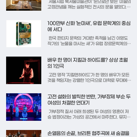
서울시립 북서울미술관이 ‘눈으로만 보는’ 미술의
고정관념을 깨는 실험적인 전시의 문을 열었다.
유휴공간 프로젝트의 일환으로 기획된 ‘몸을 위한
간주곡-소목장세미’는 시각을 넘어 촉각, 청각, 후
100만부 신화 '눈마새', 유럽 문학계의 중심
각 등 잠들어 있던 몸의 모든 감각을 동원해 작품
과 직접 소통하는 새로운 방식을 제안한다.전시
에 서다
제목인 ‘간주곡’의 의미
한국 판타지 문학의 거대한 족적을 남긴 이영도
작가의 '눈물을 마시는 새'가 유럽 장르문학계의
심장부인 프랑스에서 중요한 문학적 성과를 거뒀
다. 이 작품은 프랑스 최고 권위의 SF·판타지 문
배우 한 명이 지킬과 하이드를? 상상 초월
학상인 '그랑 프리 드 리마지네르'의 외국 소설 부
문 최종 후보로 선정되었다.'그랑 프리 드 리마지
의 1인극
네르'는 작가, 평론가,
고전 명작 '지킬앤하이드'가 한 명의 배우가 모든
것을 책임지는 강렬한 1인극으로 대학로 무대에
다시 올랐다. 문 하나와 책상, 옷걸이가 전부인 극
도로 절제된 공간 속에서, 배우의 연기 하나만으
고전 설화의 발칙한 반란, 가부장제 부순 두
로 인간 내면의 선과 악에 대한 거대한 서사를 직
조해 나간다.이 작품은 원작 소설의 이야기를 지
여성의 처절한 연대기
킬 박사의 친구이자 변호
가부장적 질서 아래 희생된 두 여성의 영혼이 저
승 법정이라는 가상의 공간에서 마주한다. 뮤지컬
‘홍련’은 고전 설화 ‘장화홍련전’과 ‘바리공주’를 현
대적 시각으로 해체하여 재조립한 작품이다. 아버
손열음의 손끝, 브리튼 협주곡에 새 숨결을
지를 살해하고 동생을 해친 혐의로 기소된 홍련과