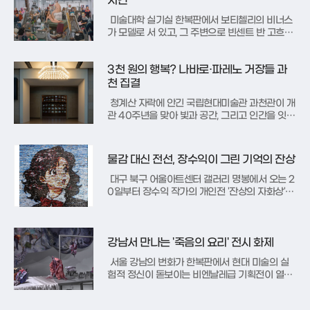
시간
는 독특한 관점으로 풀어냈다.
미술대학 실기실 한복판에서 보티첼리의 비너스
가 모델로 서 있고, 그 주변으로 빈센트 반 고흐와
장미셸 바스키아가 나란히 앉아 캔버스를 채워나
간다. 상상 속에서나 가능할 법한 이 기묘하고도
3천 원의 행복? 나바로·파레노 거장들 과
정겨운 풍경은 현재 서울 성동구 아뜰리에 아키에
서 개인전 ‘일상의 계절학’을 열고 있는 권능 작가
천 집결
의 작품 세계를 대변한다.
청계산 자락에 안긴 국립현대미술관 과천관이 개
관 40주년을 맞아 빛과 공간, 그리고 인간을 잇는
거대한 예술적 실험장으로 변신한다. 1986년 서
울올림픽을 앞두고 건축가 김태수의 설계로 문을
연 이곳은 한국 현대미술의 중추적인 역할을 수행
물감 대신 전선, 장수익이 그린 기억의 잔상
해 온 역사적 공간이다. 10일 개막하는 특별전 '빛
의 상상들'은 미술관의
대구 북구 어울아트센터 갤러리 명봉에서 오는 2
0일부터 장수익 작가의 개인전 '잔상의 자화상'이
막을 올린다. 이번 전시는 전통적인 회화의 틀을
깨고 전선이라는 이색적인 매체를 화면 위에 배열
해 이미지를 구축하는 작가만의 독창적인 예술 세
계를 선보인다. 작가는 붓과 물감 대신 다양한 색
강남서 만나는 '죽음의 요리' 전시 화제
상의 전선을 판넬 위에 픽
서울 강남의 번화가 한복판에서 현대 미술의 실
험적 정신이 돋보이는 비엔날레급 기획전이 열려
관람객들의 발길을 붙잡고 있다. 지난 7월 1일 삼
성로 지갤러리에서 막을 올린 'Faisandage 세