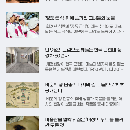
부터 매주 수요일로 전면 확대된다. 이에 따라 뮤
지컬, 연극, 전시 등 다양한 분야에서 파격적인 할
인 혜택과 프로그램이 제공되어, 일상 속 문화생
‘명품 급식’ 뒤에 숨겨진 그녀들의 눈물
활이 한층 더 풍성해질 전망이다. 문화체육관광부
는 민간 기업 및 유관
화려한 식판과 ‘명품 급식’이라는 수식어로 대표
되는 학교 급식의 이면에는 고강도 노동에 시달리
는 급식노동자들의 현실이 가려져 있다. 정다정
작가의 신간 ‘밥 짓는 여자들’은 바로 이 지점을 파
고들며, 우리가 미처 보지 못했던 급식실의 진짜
단 9점의 그림으로 꿰뚫는 한국 근현대 풍
풍경을 조명한다.이 책은 학생들의 만족도와 학교
경화 60년사
간 경쟁 구도가 만들어
새결화랑이 한국 근현대 미술의 발자취를 되짚는
특별한 기획전을 마련했다. 1950년대부터 2010
년대까지, 한국의 화가들이 자연을 어떻게 해석하
고 캔버스에 담아냈는지 그 변화의 과정을 한눈에
비운의 왕 단종의 마지막 길, 그림으로 최초
조망하는 전시다. ‘재현을 넘어 사유의 여정으
로’라는 부제 아래, 시대를 대표하는 작가 8인의
공개된다
정수와도 같은 작품 9점이
비운의 왕 단종의 유배 생활과 죽음을 둘러싼 역
사의 현장이 보물급 회화 작품을 통해 대중에게
최초로 온전하게 공개된다. 한국학중앙연구원 장
서각은 단종의 마지막 행적을 담은 보물 ‘월중도
미술관을 발칵 뒤집은 ‘여성의 누드’를 둘러
(越中圖)’ 여덟 폭 전체를 한자리에서 선보이는 특
별전을 개최한다고 밝혔다.2007년 보물로 지정
싼 모든 것