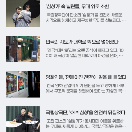
역으로 확장한다. 이번 전시는 그의 독창적인 예
술 세계의 현재를 조망하는 자리다.전시의 중심을
'심청가' 속 빌런들, 무대 위로 소환
이루는 신작 'Uns
국립창극단이 판소리 '심청가'를 완전히 새로운
시각으로 해체하고 재구성한 무대를 선보인다. 전
통 판소리에 동시대적 감각을 입혀온 기획 시리즈
'절창'의 여섯 번째 작품으로, 고전 속 '효녀 심
청'의 이미지를 벗고 억울하게 희생된 한 인간의
서사에 집중한다.이번 공연은 '심청가'를 비극적인
연극의 지도가 대학로 밖으로 넓어졌다
죽음에 대한 진혼가로
'연극=대학로'라는 오랜 공식이 깨지고 있다. 10
0여 개 극장이 밀집한 대학로의 아성을 넘어, 서
울 곳곳의 주택가와 골목에 자리 잡은 개성 강한
소극장들이 연극계의 새로운 지형도를 그리고 있
다. 이들은 익숙한 일상의 공간에서 낯선 예술을
마주하는 독특한 경험을 선사하며 관객들의 발길
영화인들, '만들어진 천만'에 칼을 빼 들었다
을 이끌고 있다.이들 극장의
한국 영화 산업의 위기 원인을 두고 영화계 내부
에서 구조적 문제를 해결해야 한다는 자성의 목소
리가 터져 나왔다. 영화단체연대회의는 9일 기자
회견을 열고, 현재의 위기가 OTT나 관객 감소 등
외부 요인뿐만 아니라 특정 흥행작에 스크린을 몰
아주는 불공정한 배급 관행에서 비롯되었다고 진
국립창극단, '효녀 심청'을 완전히 뒤집었다
단하며 ‘스크린 집중 제한 제
고전 판소리 '심청가'가 동시대의 아픔을 위로하
는 무대로 새롭게 태어난다. 국립창극단은 젊은
소리꾼을 조명하는 '절창' 시리즈의 여섯 번째 작