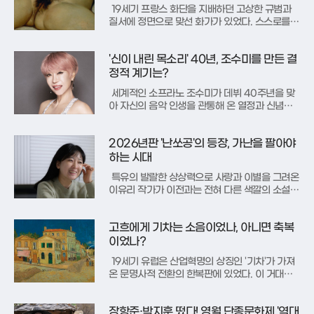
된 ‘월중도’는 숙부에게 왕위를
19세기 프랑스 화단을 지배하던 고상한 규범과
질서에 정면으로 맞선 화가가 있었다. 스스로를
‘사실주의자’라 칭하며 “천사를 본 적이 없기에 그
릴 수 없다”고 선언한 귀스타브 쿠르베가 바로 그
'신이 내린 목소리' 40년, 조수미를 만든 결
주인공이다. 그는 신화나 종교가 아닌, 자신이 직
접 보고 경험한 현실의 민낯을 화폭에 담아 예술
정적 계기는?
계에 거대한 파문을 일으
세계적인 소프라노 조수미가 데뷔 40주년을 맞
아 자신의 음악 인생을 관통해 온 열정과 신념을
되돌아봤다. 한여름 밤의 꿈처럼 흘러간 40년의
세월 속에서 그는 동양인에 대한 편견이 만연했던
2026년판 '난쏘공'의 등장, 가난을 팔아야
클래식계의 장벽을 허문 선구자이자, 살아있는 전
설로 우뚝 섰다.그의 여정은 시작부터 도전의 연
하는 시대
속이었다. 1970년대 말,
특유의 발랄한 상상력으로 사랑과 이별을 그려온
이유리 작가가 이전과는 전혀 다른 색깔의 소설을
들고 돌아왔다. 그의 첫 장편소설 '구름 사람들'은
우리 사회의 가난과 주거 문제를 정면으로 응시하
고흐에게 기차는 소음이었나, 아니면 축복
며, 독자들에게 묵직한 질문을 던진다. 작가는 지
금까지 유지해 온 경쾌한 문체를 의도적으로 내려
이었나?
놓고, 가장 슬프고 무거
19세기 유럽은 산업혁명의 상징인 '기차'가 가져
온 문명사적 전환의 한복판에 있었다. 이 거대한
변화의 물결은 당대 예술가들의 캔버스에도 고스
란히 스며들었다. 화가들은 풍경을 가로지르는 육
장항준·박지훈 떴다! 영월 단종문화제 '역대
중한 쇳덩어리를 단순한 이동 수단이 아닌, 시대