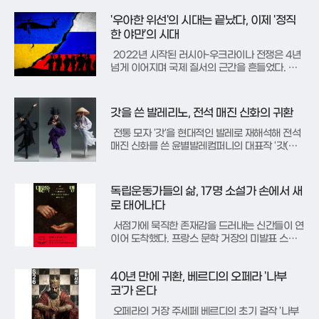
객들이 영화적 상상력 너머의 역사적 진실을 찾아
'우아한 위선'의 시대는 끝났다, 이제 '정직
책으로 발길을 돌리고 있는 것이다.이러한 흐름은
주요 서점의 판매 수치로 명확히 증명된다. 영화
한 야만'의 시대
개봉 후 약 한 달간
2022년 시작된 러시아-우크라이나 전쟁은 4년
넘게 이어지며 국제 질서의 근간을 흔들었다. 서
방 세계가 이 전쟁을 '민주주의와 권위주의의 대
결'로 규정하고 우크라이나를 지원하는 동안, 도널
드 트럼프의 재등장은 이 구도를 완전히 새로운
갓을 쓴 발레리노, 전석 매진 신화의 귀환
국면으로 전환시키고 있다. 이문영 서울대 통일평
화연구원 부교수는 신간 '러시
전통 모자 '갓'을 현대적인 발레로 재해석해 전석
매진 신화를 쓴 윤별발레컴퍼니의 대표작 '갓(GA
T)'이 서울 관객을 찾는다. 단순한 소품을 넘어 계
급과 신분의 상징이었던 다양한 모자를 전면에 내
세운 독창적인 시도로 평가받는 작품이다.이번 공
독립운동가들의 삶, 17명 소설가 손에서 새
연은 마포문화재단이 기획한 'M 초이스' 시리즈
로 태어나다
의 첫 번째 작품으로
서점가에 묵직한 존재감을 드러내는 신간들이 연
이어 도착했다. 프랑스 문학 거장의 미발표 스릴
러부터 한 작가의 생애를 집요하게 파고든 평전,
그리고 우리 역사의 결정적 순간을 재조명한 소설
40년 만에 귀환, 베르디의 오페라 '나부
집까지, 각기 다른 매력으로 독자들을 유혹한다.
먼저 '이 시대의 발자크'로 불리는 피에르 르메트
코'가 온다
르의 초기작 '대문자 뱀'이 눈
오페라의 거장 주세페 베르디의 초기 걸작 '나부