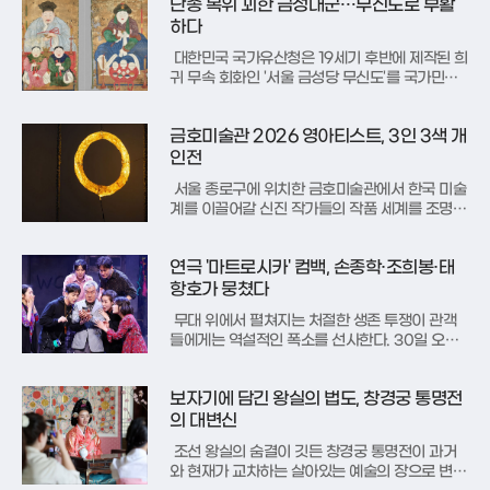
단종 복위 꾀한 금성대군…무신도로 부활
주류 미술계의 변두리에 머물렀던 소수자들의 목
소리를 전시장 전면에 배치했다. 전시장 입구 수
하다
로 위로 떠오른 앨리스
대한민국 국가유산청은 19세기 후반에 제작된 희
귀 무속 회화인 '서울 금성당 무신도'를 국가민속
문화유산으로 지정 예고함과 동시에, 경상북도 안
동에 위치한 전통 가옥 '안동 학남고택'을 국가민
금호미술관 2026 영아티스트, 3인 3색 개
속문화유산으로 최종 지정했다고 6일 공식 발표
했다. 이번 조치는 각 지역의 고유한 민간 신앙과
인전
전통 주거 양식을 보여주는
서울 종로구에 위치한 금호미술관에서 한국 미술
계를 이끌어갈 신진 작가들의 작품 세계를 조명하
는 특별한 전시가 열리고 있다. 2004년부터 유
망한 젊은 예술가들을 발굴해 온 금호영아티스트
연극 '마트로시카' 컴백, 손종학·조희봉·태
프로그램의 2026년 두 번째 기획전이다. 이번 전
시에는 치열한 심사를 거쳐 최종 선정된 6명의 작
항호가 뭉쳤다
가 중 박현진, 정수정, 최
무대 위에서 펼쳐지는 처절한 생존 투쟁이 관객
들에게는 역설적인 폭소를 선사한다. 30일 오후
서울 중구 명보아트홀 라온홀에서 열린 연극 '마
트로시카' 프레스콜 현장은 배우들의 뜨거운 열정
보자기에 담긴 왕실의 법도, 창경궁 통명전
과 재치 있는 입담으로 가득 찼다. 이 작품은 만성
적인 재정난에 허덕이는 한 극단이 공연을 무대에
의 대변신
올리기 위해 벌이는 좌충우돌
조선 왕실의 숨결이 깃든 창경궁 통명전이 과거
와 현재가 교차하는 살아있는 예술의 장으로 변모