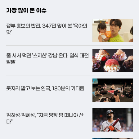
간을 새롭게 해석
가장 많이 본 이슈
정부 홍보의 반전, 347만 명이 본 '육아의
맛'
줄 서서 먹던 '츠지한' 강남 온다, 일식 대전
발발
돗자리 깔고 보는 연극, 180분의 기다림
김하성·김혜성, "지금 당장 팀 떠나야 산
다"