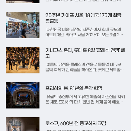
장지대(DMZ)의 시공간을 예술적 시각으로 풀어
낸다. 내일(11일)부터 9월 13일까지 개최되는 사
25주년 키아프 서울, 18개국 175개 화랑
진전 ‘바람의 길목, DMZ’는 분단이 남긴 상흔과
그 안에서 피어난 생명력을 80여 점의 기록물로
총출동
증명한다. 이번 전시
대한민국 미술 시장의 자존심이자 최대 규모의
아트페어인 '키아프 서울 2026'이 오는 9월 2일
코엑스에서 화려한 막을 올린다. 올해로 출범 25
주년을 맞이하는 키아프는 전 세계 18개국에서 엄
카바코스 온다, 롯데홀 8월 '클래식 전쟁' 예
선된 175개 갤러리가 참여해 동시대 미술의 정수
를 선보인다. 특히 이번 행사는 세계적인 아트페
고
어 '프리즈 서울'과
여름의 정점을 클래식의 선율로 물들일 대규모
음악 축제가 관객들을 찾아온다. 롯데콘서트홀은
오는 8월 28일부터 9월 4일까지 바이올린의 거
장 레오니다스 카바코스가 이끄는 '2026 클래식
레볼루션'을 개최한다고 공식 발표했다. 이번 페
프라하의 봄, 81년의 음악 혁명
스티벌은 평일 저녁과 주말 오후 시간을 활용해
도심 속 클래식 성찬을 제공할
유럽의 중심부에서 고유한 예술적 자존심을 지켜
온 체코 프라하가 다시 한번 전 세계 음악 애호가
들의 심장을 고동치게 하고 있다. 제2차 세계대전
의 종식을 기념하며 1946년 시작된 '프라하의 봄
국제 음악 축제'는 올해로 81회째를 맞이하며 그
유구한 역사와 권위를 증명했다. 격변의 역사 속
로스코, 600년 전 종교화와 교감
에서도 단 한 차례의