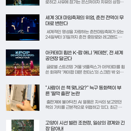
로하고 사유에 잠기는 은신처이자 치유의 상징으
로 그려져 왔다. 정철의 가사 문학이나 옛 선비들
의 정신세계에서 대나무는 곧은 절개와 비움의 미
세계 3대 마임축제의 위엄, 춘천 전역이 무
학을 대변하는 핵심적인 소재였다. 이러한 동양적
관념을 현대적인 신체의 언어로 치환한 무대가 최
대로 변한다
근 서울의 중심부에서 펼쳐져 관
세계적인 명성을 자랑하는 춘천마임축제가 오는
24일부터 31일까지 춘천 중앙로와 레고랜드 코
리아 리조트 주차장 등 도시 전역에서 화려한 막
을 올린다. 올해로 38회를 맞이한 이번 축제는 '몸
아카데미 휩쓴 K-팝 애니 '케데헌', 전 세계
풍경'이라는 주제 아래 신체와 환경, 그리고 예술
적 관계망이 어우러지는 감각적인 경험을 선사할
공연장 달군다
예정이다. 문화체육관광부의
글로벌 스트리밍 거물 넷플릭스가 아카데미를 휩
쓴 화제작 ‘케이팝 데몬 헌터스’의 스크린 밖 외출
을 전격 선언했다. 넷플릭스는 현지시간으로 14
일, 자사 홍보 채널인 ‘투둠’을 통해 세계적인 공연
"사람이 쓴 책 맞나요?" 늑구 동화책이 부
기획사 AEG 프레젠츠와 협력하여 작품 속 세계
관을 라이브 무대로 옮기는 글로벌 콘서트 투어를
른 '딸깍 출판' 논란
개최한다고 공식 발표했
출판계에 불어닥친 AI 열풍은 지식의 보고였던
책의 가치를 근본적으로 위협하고 있다. 최근 대
전 오월드의 마스코트가 된 늑대 '늑구'의 실화를
바탕으로 한 동화와 전자책들이 사건 종료 직후
고양이 시선 빌린 조현정, 일상의 경계와 긴
서점가에 등장하며 논란의 중심에 섰다. 소재 자
체는 흥미롭지만, 집필과 편집에 소요되는 물리적
장 담아내