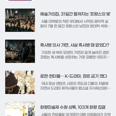
원더랜드'는 작가가 오랫동안 천착해 온 '동심'이
라는 주제를 회화와 조각으로 풀어낸 자리다. 작
가는 사실주의 회화에서 출발해 인간 내면의 탐구
예술가의집, 31일간 펼쳐지는 '프랑스의 빛'
를 거쳐 자신만의 유토피
서울 대학로의 작은 무대에서 시작된 음악적 실
험이 7월 한 달간 프랑스의 낭만과 현대적 색채로
가득 채워진다. 더하우스콘서트는 오는 7월 1일부
터 31일까지 예술가의집에서 '프랑스의 빛'이라는
주제로 2026 줄라이 페스티벌을 개최한다. 이번
축제는 20세기 프랑스 음악의 황금기를 이끌었던
흑사병 의사 가면, 사실 흑사병 때 없었다?
작곡가들을 집중 조명
기괴한 새 부리 모양의 가면과 길게 늘어진 검은
코트는 흑사병을 상징하는 가장 강렬한 이미지로
각인되어 있다. 흔히 이 복장이 중세 흑사병 창궐
기의 산물이라 믿기 쉽지만, 실제로는 그보다 수
백 년 뒤인 17세기 근대 프랑스의 의사 샤를 드 로
름이 고안한 발명품이다. 당시 사람들은 전염병의
로판·헌터물… K-드라마, 장르 금기 깼다
원인이 오염된 공기,
국내 영상 콘텐츠 시장의 주도권 다툼이 치열해
지면서 드라마 제작사들이 웹소설 지식재산권(I
P) 확보에 사활을 걸고 있다. 과거 웹툰에 집중됐
던 원천 소스 발굴 작업이 이제는 로맨스 판타지
와 헌터물 등 웹소설 특유의 장르로 급격히 확장
되는 추세다. 이는 기존 TV 드라마의 전형적인
화랑미술제 수원 상륙, 103개 화랑 집결
문법에서 벗어나 OTT 플랫폼에
서울의 전유물로 여겨졌던 대형 아트페어가 지역