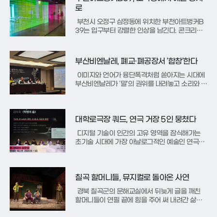
사각형의 토트 형태와 특유의 잠금장치 디테일을
로
그대로 살리면서도, 투명하고 시
부천시 오정구 삼정동에 위치한 부천아트벙커B
39는 입구부터 강렬한 인상을 남긴다. 콘크리트
벽면에 새겨진 ‘다시 활활’이라는 문구는 과거 쓰
레기를 태우던 소각장이 이제는 예술의 열기를 내
뿜는 공간으로 변모했음을 상징적으로 보여준다.
부산비엔날레, 폐교·폐공장서 '합창'한다
1995년부터 하루 200톤의 폐기물을 처리하던
이곳은 환경 문제와 자원순환센터
이미지와 언어가 융단폭격처럼 쏟아지는 시대에
부산비엔날레가 '말'의 권위를 내려놓고 소리와 몸
의 리듬에 집중하는 파격적인 여정을 시작한다. 2
026부산비엔날레 조직위원회는 27일 서울 프레
스센터에서 기자간담회를 열고 이번 전시의 주제
인 '불협하는 합창(Dissident Chorus)'을 공
대학로극장 쿼드, 연극 거장 5인 뭉쳤다
식 발표했다. 공동 전
디지털 기술이 인간의 고유 영역을 잠식해가는
초기술 시대에 가장 아날로그적인 예술인 연극이
존재의 의미를 다시 묻는다. 서울문화재단 대학로
극장 쿼드는 오는 9월부터 12월까지 약 4개월간
'2026 쿼드, 연극의 질문들: 진화하는 텍스트' 프
로젝트를 진행한다. 이번 기획은 한국 연극의 기
칠곡 할머니들, 뮤지컬로 돌아온 사연
틀을 마련한 원로 연출가
경북 칠곡군의 문해교실에서 뒤늦게 글을 깨친
할머니들이 연필 끝에 힘을 주어 써 내려간 삶의
기록들이 다시 한번 서울 도심의 무대를 수놓는