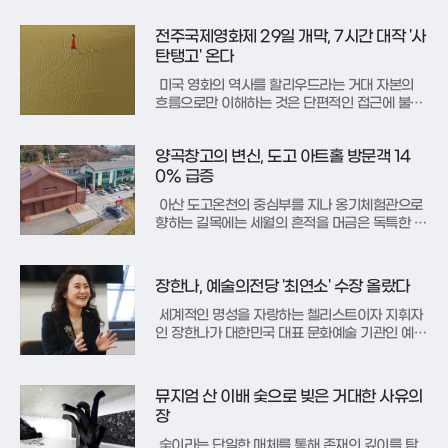
했다. 국가유산청 궁능유적본부와 국가유산진흥
원이 주최하는 '2026년 제12회 봄 궁중문화축
전주국제영화제 29일 개막, 7시간 대작 '사
전'의 개막을 앞두고, 왕실 여성들의 섬세한 미학
을 엿볼 수 있는 '왕비의 취향' 프로그램이 베일을
탄탱고' 온다
벗었다. 이번 행사는 단순히
미국 영화의 역사를 할리우드라는 거대 자본의
흐름으로만 이해하는 것은 단편적인 접근에 불과
하다. 1990년대 힙합 씬이 동부와 서부로 나뉘어
고유의 색채를 구축했듯, 1960년대 미국 영상 문
양곡창고의 변신, 도고 아트홀 방문객 14
화의 한 축에는 상업주의에 저항하며 뉴욕을 거점
으로 태동한 '언더그라운드 시네마'가 존재했다.
0% 급증
기존의 문법을 파괴하고 도
아산 도고온천의 중심부를 지나 옹기체험관으로
향하는 길목에는 세월의 흔적을 머금은 독특한 외
관의 건물이 발길을 멈추게 한다. 일제강점기 당
시 수탈의 아픔이 서린 양곡창고로 쓰였던 이 공
간은 이제 곡식 대신 예술의 향기를 채우는 문화
장한나, 예술의전당 '최연소' 수장 올랐다
저장고로 변모했다. 2014년 코미디라는 특화된
장르로 첫발을 내디뎠던 이곳은
세계적인 명성을 자랑하는 첼리스트이자 지휘자
인 장한나가 대한민국 대표 문화예술 기관인 예술
의전당의 새로운 수장으로 공식 취임했다. 24일
국립현대미술관에서 열린 임명장 수여식을 통해
본격적인 행보를 시작한 그는 기관 설립 이래 최
뮤지엄 산 이배 숯으로 빚은 거대한 사유의
연소 사장이자 음악인 출신의 첫 여성 기관장이라
장
는 상징적인 타이틀을 동시에 거머쥐게
숯이라는 단일한 매체를 통해 존재의 깊이를 탐