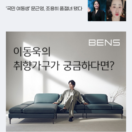
‘국민 여동생’ 문근영, 조용히 품절녀 됐다