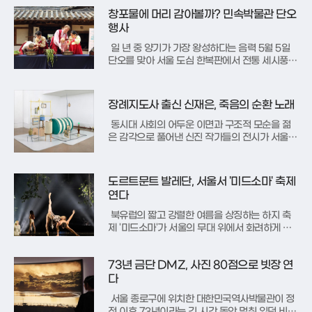
올렸다. ‘찰나의 영원, 제주를 담다’라는 이름으로
창포물에 머리 감아볼까? 민속박물관 단오
열리는 이번 특별전은 작가가 생전에 남긴 방대한
기록물들이 국가의 품으로 돌아온 것을 기념하기
행사
위해 마련됐다. 16일부터
일 년 중 양기가 가장 왕성하다는 음력 5월 5일
단오를 맞아 서울 도심 한복판에서 전통 세시풍속
의 정수를 만끽할 수 있는 자리가 마련된다. 국립
민속박물관은 오는 17일과 19일 양일간 '수리 술
의 수릿날, 단오'라는 주제로 다채로운 세시 행사
장례지도사 출신 신재은, 죽음의 순환 노래
를 개최한다고 밝혔다. 이번 행사는 잊혀가는 우
리 고유의 명절인 단오
동시대 사회의 어두운 이면과 구조적 모순을 젊
은 감각으로 풀어낸 신진 작가들의 전시가 서울
도심 곳곳에서 펼쳐진다. 서울시립미술관은 올해
의 유망 작가로 선정한 신재은, 반재하, 허수인 3
인의 개인전을 이달부터 다음 달까지 순차적으로
도르트문트 발레단, 서울서 '미드소마' 축제
개최한다고 전했다. 이번 전시는 미술관이 2008
연다
년부터 이어온 신진 예술가 육성
북유럽의 짧고 강렬한 여름을 상징하는 하지 축
제 '미드소마'가 서울의 무대 위에서 화려하게 부
활한다. 11일부터 14일까지 LG아트센터 서울에
서 공연되는 무용극 '한여름 밤의 꿈'은 세계적인
73년 금단 DMZ, 사진 80점으로 빗장 연
안무가 알렉산더 에크만의 파격적인 상상력과 도
르트문트 발레단의 역동적인 몸짓이 만난 작품이
다
다. 해가 지지 않는 백야의 신
서울 종로구에 위치한 대한민국역사박물관이 정
전 이후 73년이라는 긴 시간 동안 멈춰 있던 비무