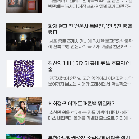
이탈리아 피렌체의 산마르코 수도원 좁은 기도실
벽면에는 15세기 거장 프라 안젤리코가 그린 주황
색 옷의 막달라 마리아가 남아 있다. 그 곁에는 6
00년의 시간을 건너온 마크 로스코의 주황색 추
상화가 나란히 걸려 묘한 긴장감과 평온을 동시에
화재 딛고 핀 '선운사 특별전', 1만 5천 명 홀
선사한다. 현재 피렌체는 르네상스의 고전미와 로
렸다
스코의 현대적 숭고미가 결
서울 종로 조계사 경내에 위치한 불교중앙박물관
이 전북 고창 선운사의 국보와 보물을 친견하려는
인파로 연일 인산인해를 이루고 있다. ‘도솔산 선
운사-선(禪)에 들고 구름에 눕다’라는 주제로 열리
최선의 '나비', 기계가 흉내 못 낼 호흡의 예
는 이번 특별전은 선운사 본사와 내소사, 개암사
등 말사의 성보 157점을 한자리에서 공개하며 불
술
교 미술의 정수를 선보인
인공지능이 인간의 고유 영역이라 여겨졌던 창작
분야까지 넘보는 시대가 도래하면서, 역설적으로
예술은 인간의 존재 가치를 다시 묻기 시작했다.
기술과 인간이 공존하는 오늘날 예술의 현주소를
조명하는 두 전시가 나란히 열려 눈길을 끈다. 춘
최화정·키야가 든 퍼킨백 뭐길래?
천 이상원미술관에서 진행 중인 ‘도구와 경쟁자-
살아있는 존재 증명법’과 성남
수천만 원을 호가하는 명품 가방의 대명사 에르
메스 버킨백이 올여름 기발한 모습으로 거리에 등
장했다. 가죽 대신 말랑말랑한 플라스틱 소재를
입은 이른바 '퍼킨백'이 그 주인공이다. 가짜를 뜻
하는 페이크와 버킨백의 이름을 합친 이 가방은
부천아트벙커B39, 소각장에서 예술 성지