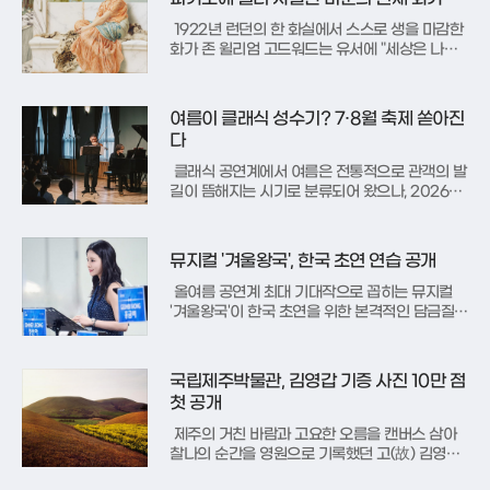
그린 2인극으로, 단 7번의
1922년 런던의 한 화실에서 스스로 생을 마감한
화가 존 윌리엄 고드워드는 유서에 "세상은 나와
피카소를 동시에 담기에 충분하지 않다"는 말을
남겼다. 이는 단순한 절망의 기록을 넘어, 추상과
파격이 지배하기 시작한 근대 미술사에서 설 자리
여름이 클래식 성수기? 7·8월 축제 쏟아진
를 잃은 신고전주의 화가의 고독한 선언이었다.
다
자살을 수치로 여긴 가족
클래식 공연계에서 여름은 전통적으로 관객의 발
길이 뜸해지는 시기로 분류되어 왔으나, 2026년
의 여름은 전혀 다른 양상을 띠고 있다. 연말연시
의 화려한 대형 공연에 집중되던 관객들의 시선이
이제는 한여름 밤의 열기를 식혀줄 다채로운 음악
뮤지컬 '겨울왕국', 한국 초연 연습 공개
축제로 향하고 있기 때문이다. 올해는 연주자와
관객이 와인을 나누며 호흡하
올여름 공연계 최대 기대작으로 꼽히는 뮤지컬
'겨울왕국'이 한국 초연을 위한 본격적인 담금질에
들어갔다. 제작사 에스앤코에 따르면 지난 8일 전
체 배우와 스태프가 처음으로 한자리에 모여 작품
의 출발을 알리는 상견례와 대본 리딩을 진행했
국립제주박물관, 김영갑 기증 사진 10만 점
다. 전 세계 '겨울왕국' 프로덕션을 진두지휘해온
첫 공개
협력 연출 에이드리언 사플은
제주의 거친 바람과 고요한 오름을 캔버스 삼아
찰나의 순간을 영원으로 기록했던 고(故) 김영갑
작가의 기증 사진전이 국립제주박물관에서 막을