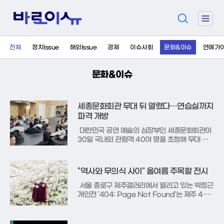
검
주
색
요
서
전체
정치Issue
해외Issue
경제
이슈사회
문화&이슈
연예가
비
스
메
문화&이슈
뉴
펼
치
세종문화회관 무대 뒤 열렸다…연습실까지
기
파격 개방
대한민국 공연 예술의 심장부인 세종문화회관이
30일 국내외 관람객 40여 명을 초청해 무대 뒤
편의 생생한 현장을 공개하는 특별한 시간을 마련
했다. 이번 투어는 극장의 역사적 가치를 공유하
는 것을 넘어 대극장 객석과 무대, 분장실, 그리고
"역사와 무의식 사이" 올여름 주목할 전시
예술단원들의 땀방울이 서린 연습실까지 아우르
는 파격적인 코스로 구성됐다.
서울 종로구 제주갤러리에서 열리고 있는 박정근
개인전 '404: Page Not Found'는 제주 4·3
이라는 거대한 비극을 참혹한 이미지로 전시하는
대신, 생존자와 유족의 일상에 남은 흔적을 조심
스럽게 더듬는다. 전시 제목은 웹상에서 정보를