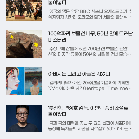
그를 심판해야 하는 바리의 대립을 통해, 극은 단
불어넣다
순히 죄의 유무를 따
영국의 명문 악단 BBC 심포니 오케스트라가 수
석지휘자 사카리 오라모와 함께 서울의 클래식 팬
들을 찾았다. 이들은 멘델스존의 ‘핑갈의 동굴 서
곡’으로 공연의 문을 열며, 따뜻하고 명료한 저음
100억짜리 보물선 나무, 50년 만에 드러난
현을 필두로 오케스트라 특유의 온화하면서도 정
교한 사운드를 유감없이 펼쳐 보였다.이날 공연의
미스터리
백미는 단연 피아니스트 손열음
수장고에 잠들어 있던 700년 전 보물선 '신안
선'의 마지막 유물이 50년의 세월을 건너 모습을
드러내며, 그 표면에 새겨진 의문의 부호들이 학
계의 비상한 관심을 모으고 있다. 1975년 발굴 이
후 반세기 동안 베일에 싸여 있던 자단목 1000여
아버지는 그리고 아들은 지웠다
점이 공개되면서, 14세기 해상 무역의 비밀을 풀
마지막 열쇠가
갤러리나우가 개관 20주년을 기념하여 기획한
‘유산: 이어받은 시간(Heritage: Time Inherit
ed)’전은 한국 미술사의 거목들이 남긴 예술적 D
NA가 후대로 어떻게 계승되고 변주되는지를 집
약적으로 보여주는 자리다. 4월 2일부터 30일까
'부산행' 연상호 감독, 이번엔 좀비 소설로
지 열리는 이번 전시는 단순히 유명 작가들의 작
돌아왔다
품을 나열하는
극과 극의 매력을 지닌 두 권의 신간이 서점가에
등장해 독자들의 시선을 사로잡고 있다. 하나는
한국형 좀비물의 대가들이 뭉쳐 만든 장르 소설이