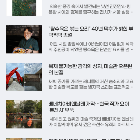
시간을 고려할 때 지나치게
익숙한 풍경 속에서 발견되는 낯선 긴장감과 평
온함 사이의 경계를 탐구하는 전시가 서울 삼청동
에서 막을 올렸다. 호리아트스페이스는 5월 12일
부터 6월 13일까지 조현정 작가의 첫 번째 개인전
"탕수육은 볶는 요리" 40년 덕후가 밝힌 부
‘담장 너머의 숨’을 개최한다. 이번 전시는 작가가
일상 속에서 무심히 지나칠 법한 장면들을 세밀하
먹찍먹 종결
게 포착하여, 그 안에
어린 시절 졸업식이나 이삿날이면 어김없이 식탁
의 주인공이 되었던 탕수육은 단순한 요리를 넘어
한국인에게 축제와 행복의 상징으로 자리 잡았다.
대기업 인사 전문가로 활동 중인 신인철 씨는 이
복제 불가능한 감각의 성지, 미술관 오픈런
특별한 음식을 40년 넘게 탐구해 온 자타공인 탕
수육 전문가다. 최근 그가 펴낸 기록물은 단순한
의 본질
맛집 소개를 넘어 한국 중
새벽 공기를 가르는 러너들의 거친 숨소리와 고요
한 미술관 복도를 걷는 발자국 소리는 표면적으로
상반되어 보이지만, 본질적으로는 동일한 심리적
갈망을 공유한다. 이는 외부의 간섭 없이 오로지
베네치아비엔날레 개막…한국 작가 요이
자신의 의지로 시간과 감각을 통제하려는 '주체
성'에 대한 요구다. 스마트폰의 알림과 알고리즘
'본전시' 우뚝
이 추천하는 수동적 콘텐츠에 지친 현대인들
세계 최고 권위의 미술 축제인 베네치아비엔날레
가 이탈리아의 유서 깊은 조선소 유적지 아르세날
레에서 그 화려한 막을 올렸다. 올해 본전시는 '단
조로(In Minor Keys)'라는 주제 아래, 그동안