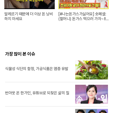
알레르기 때문에 더 이상 돈 낭비
[#나는돈가스가싫어요] 숏페셜:
하지 마세요
(할머니) 돈가스 먹으러 가자~!!
눈빛만 봐도 알 수 있자나 너 내 도
도동지가 돼랏!🌶️😭 #ThePorkC
utlet MBC240706방송
가장 많이 본 이슈
식물성 식단의 함정, 가공식품은 염증 유발
번아웃 온 한가인, 유튜브로 되찾은 삶의 질