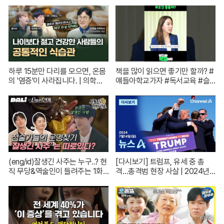
아파트 한 채는 마련하셨겠지?
픽] / 재난방송은 YTN
(순수한 궁금증) / [문명특급 EP.2
22-2]
하루 15분만 다리를 모으면, 온몸
책을 많이 읽으면 좋기만 할까? #
의 '염증'이 사라집니다. | 의학박
얘들아학교가자 #독서교육 #슬
사 서재걸 X 줄리안 X 이주호 기
기로운초등생활
자 [백년의 아침 1화 FULL]
(eng/id)잘생긴 사주는 누구..? 현
[다시보기] 트럼프, 유세 중 총
직 무당&역술인이 들려주는 1화
격…총격범 현장 사살 | 2024년 7
코멘터리! | 신들린 비하인드 EP.
월 14일 뉴스A
01