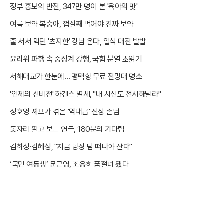
정부 홍보의 반전, 347만 명이 본 '육아의 맛'
여름 보약 복숭아, 껍질째 먹어야 진짜 보약
줄 서서 먹던 '츠지한' 강남 온다, 일식 대전 발발
윤리위 파행 속 중징계 강행, 국힘 분열 초읽기
서해대교가 한눈에… 평택항 무료 전망대 명소
'인체의 신비전' 하겐스 별세, "내 시신도 전시해달라"
정호영 셰프가 겪은 '역대급' 진상 손님
돗자리 깔고 보는 연극, 180분의 기다림
김하성·김혜성, "지금 당장 팀 떠나야 산다"
‘국민 여동생’ 문근영, 조용히 품절녀 됐다