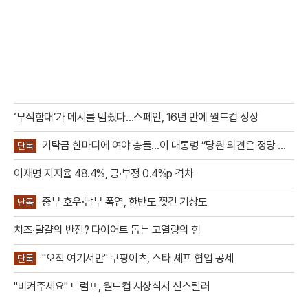
‘무적함대’가 메시를 멈췄다…스페인, 16년 만에 월드컵 정상
기탁금 한마디에 여야 충돌…이 대통령 “당원 의견은 정당 활
단독
동”
이재명 지지율 48.4%, 긍·부정 0.4%p 격차
중부 호우·남부 폭염, 한반도 찢긴 기상도
단독
치즈·달걀의 반전? 다이어트 돕는 고열량의 힘
"오직 여기서만" 쿠팡이츠, 스타 셰프 협업 공세
단독
"비켜주세요" 트럼프, 월드컵 시상식서 신스틸러