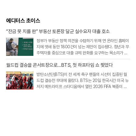
에디터스 초이스
“잔금 못 치를 판” 부동산 토론장 달군 실수요자 대출 호소
정부가 부동산 정책 의견을 수렴하기 위해 연 온라인 홈페이
지에 엿새 동안 1800건이 넘는 제안이 접수됐다. 청년과 무
주택자를 중심으로 대출 규제 완화를 요구하는 목소리가 가
장 컸고, 빌라·오피스텔 등 비아파트 공급을 살리기 위한 규
월드컵 결승을 콘서트장으로…BTS, 첫 하프타임 쇼 찢었다
제 개선 요구도 이어졌다.20일 부동산토론회 홈페이지에 따
르면 지난 19일 오후 9시까지
방탄소년단(BTS)이 전 세계 축구 팬들의 시선이 집중된 월
드컵 결승전 무대에 올랐다. BTS는 20일 한국시간 미국 뉴
저지 메트라이프 스타디움에서 열린 2026 FIFA 북중미 월
드컵 스페인과 아르헨티나의 결승전 하프타임 쇼에 완전체
로 출연했다.이번 공연은 FIFA가 월드컵 결승전에 처음 도입
한 공식 하프타임 쇼라는 점