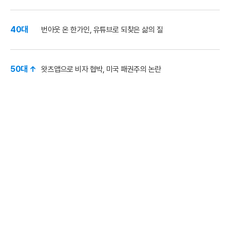
40대
번아웃 온 한가인, 유튜브로 되찾은 삶의 질
50대 ↑
왓츠앱으로 비자 협박, 미국 패권주의 논란