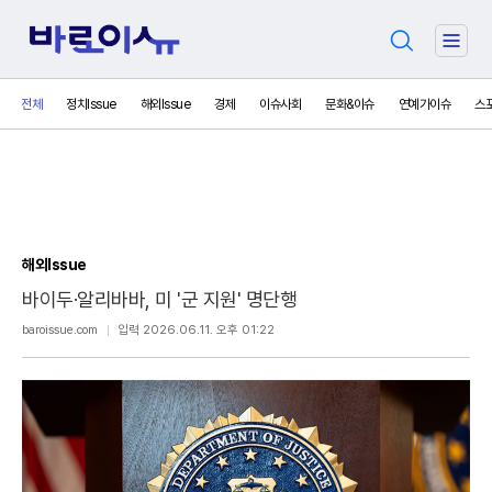
검
주
색
요
서
전체
정치Issue
해외Issue
경제
이슈사회
문화&이슈
연예가이슈
스
비
스
메
뉴
펼
치
기
해외Issue
바이두·알리바바, 미 '군 지원' 명단행
보
baroissue.com
입력 2026.06.11. 오후 01:22
내
기