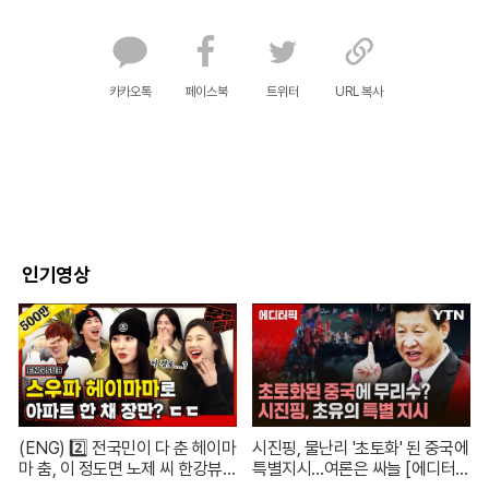
카카오톡
페이스북
트위터
URL 복사
인기영상
(ENG) 2️⃣ 전국민이 다 춘 헤이마
시진핑, 물난리 '초토화' 된 중국에
마 춤, 이 정도면 노제 씨 한강뷰
특별지시…여론은 싸늘 [에디터