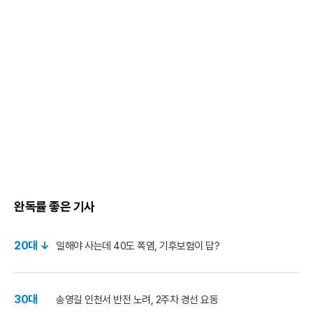
완독률 좋은 기사
20대 ↓
일해야 사는데 40도 폭염, 기후보험이 답?
30대
송영길 인천서 반전 노려, 2주차 경선 요동