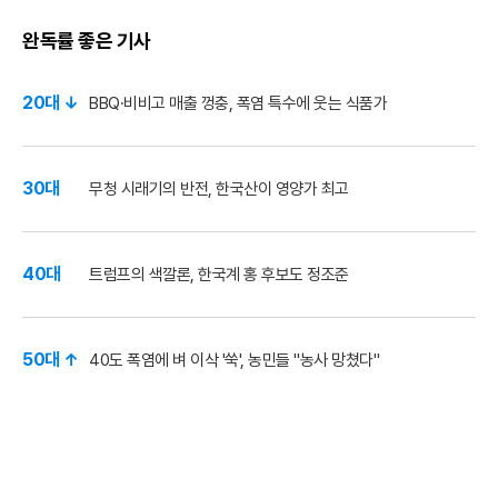
완독률 좋은 기사
20대 ↓
BBQ·비비고 매출 껑충, 폭염 특수에 웃는 식품가
30대
무청 시래기의 반전, 한국산이 영양가 최고
40대
트럼프의 색깔론, 한국계 홍 후보도 정조준
50대 ↑
40도 폭염에 벼 이삭 '쑥', 농민들 "농사 망쳤다"