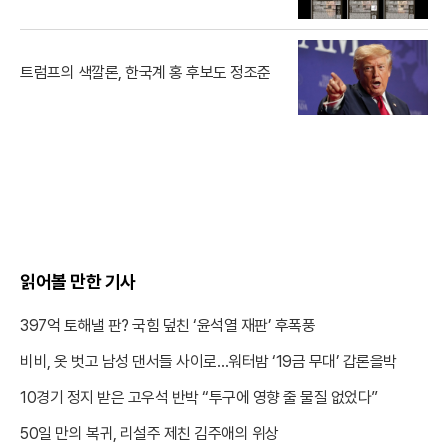
트럼프의 색깔론, 한국계 홍 후보도 정조준
읽어볼 만한 기사
397억 토해낼 판? 국힘 덮친 ‘윤석열 재판’ 후폭풍
비비, 옷 벗고 남성 댄서들 사이로…워터밤 ‘19금 무대’ 갑론을박
10경기 정지 받은 고우석 반박 “투구에 영향 줄 물질 없었다”
50일 만의 복귀, 리설주 제친 김주애의 위상