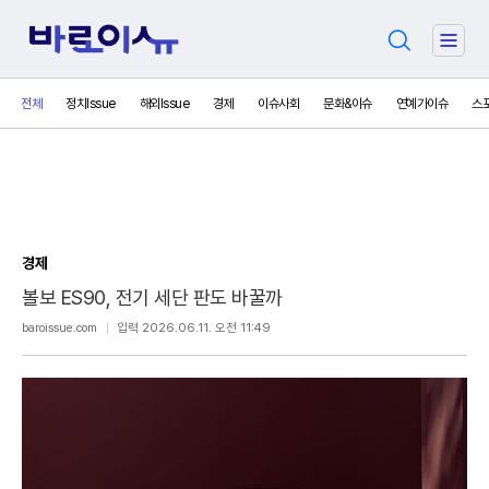
검
주
색
요
서
전체
정치Issue
해외Issue
경제
이슈사회
문화&이슈
연예가이슈
스
비
스
메
뉴
펼
치
기
경제
볼보 ES90, 전기 세단 판도 바꿀까
보
baroissue.com
입력 2026.06.11. 오전 11:49
내
기