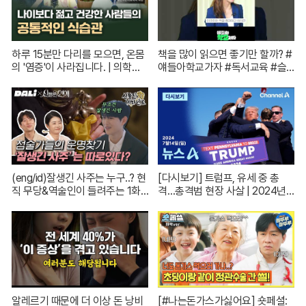
하루 15분만 다리를 모으면, 온몸
책을 많이 읽으면 좋기만 할까? #
의 '염증'이 사라집니다. | 의학박
얘들아학교가자 #독서교육 #슬
사 서재걸 X 줄리안 X 이주호 기
기로운초등생활
자 [백년의 아침 1화 FULL]
(eng/id)잘생긴 사주는 누구..? 현
[다시보기] 트럼프, 유세 중 총
직 무당&역술인이 들려주는 1화
격…총격범 현장 사살 | 2024년 7
코멘터리! | 신들린 비하인드 EP.
월 14일 뉴스A
01
알레르기 때문에 더 이상 돈 낭비
[#나는돈가스가싫어요] 숏페셜: