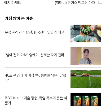
하지 마세요
(할머니) 돈가스 먹으러 가자~!!
눈빛만 봐도 알 수 있자나 너 내 도
도동지가 돼랏!🌶️😭 #ThePorkC
utlet MBC240706방송
가장 많이 본 이슈
무청 시래기의 반전, 한국산이 영양가 최고
"밤에 전화 마라" 영케이, 철저한 자기 관리
40도 폭염에 벼 이삭 '쑥', 농민들 "농사 망쳤
다"
BBQ·비비고 매출 껑충, 폭염 특수에 웃는 식
품가