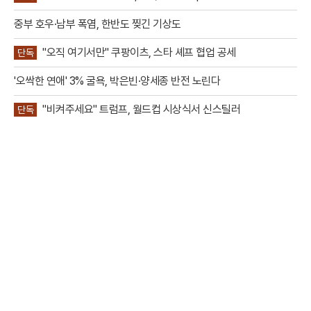
중부 호우·남부 폭염, 한반도 찢긴 기상도
"오직 여기서만" 쿠팡이츠, 스타 셰프 협업 공세
단독
'오싹한 연애' 3% 굴욕, 박은빈·양세종 반전 노린다
"비켜주세요" 트럼프, 월드컵 시상식서 신스틸러
단독