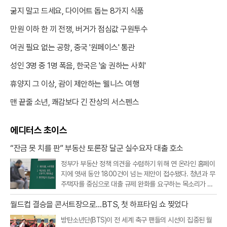
굶지 말고 드세요, 다이어트 돕는 8가지 식품
만원 이하 한 끼 전쟁, 버거가 점심값 구원투수
여권 필요 없는 공항, 중국 '원페이스' 통관
성인 3명 중 1명 폭음, 한국은 '술 권하는 사회'
휴양지 그 이상, 괌이 제안하는 웰니스 여행
맨 끝줄 소년, 쾌감보다 긴 잔상의 서스펜스
에디터스 초이스
“잔금 못 치를 판” 부동산 토론장 달군 실수요자 대출 호소
정부가 부동산 정책 의견을 수렴하기 위해 연 온라인 홈페이
지에 엿새 동안 1800건이 넘는 제안이 접수됐다. 청년과 무
주택자를 중심으로 대출 규제 완화를 요구하는 목소리가 가
장 컸고, 빌라·오피스텔 등 비아파트 공급을 살리기 위한 규
월드컵 결승을 콘서트장으로…BTS, 첫 하프타임 쇼 찢었다
제 개선 요구도 이어졌다.20일 부동산토론회 홈페이지에 따
르면 지난 19일 오후 9시까지
방탄소년단(BTS)이 전 세계 축구 팬들의 시선이 집중된 월