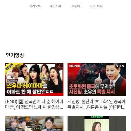
카카오톡
페이스북
트위터
URL 복사
인기영상
(ENG) 2️⃣ 전국민이 다 춘 헤이마
시진핑, 물난리 '초토화' 된 중국에
마 춤, 이 정도면 노제 씨 한강뷰
특별지시…여론은 싸늘 [에디터
아파트 한 채는 마련하셨겠지?
픽] / 재난방송은 YTN
(순수한 궁금증) / [문명특급 EP.2
22-2]