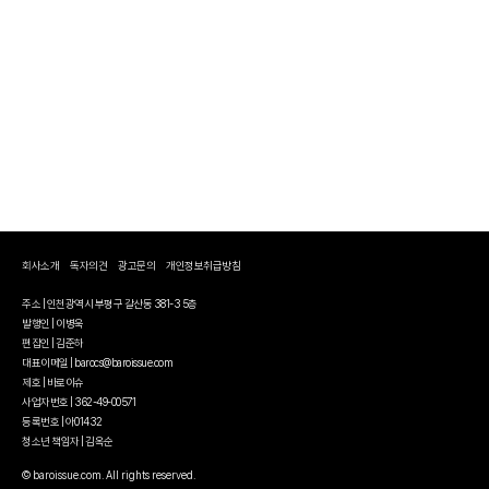
회사소개
독자의견
광고문의
개인정보취급방침
주소 | 인천광역시 부평구 갈산동 381-3 5층
발행인 | 이병욱
편집인 | 김준하
대표이메일 | barocs@baroissue.com
제호 | 바로이슈
사업자번호 | 362-49-00571
등록번호 | 아01432
청소년 책임자 | 김옥순
© baroissue.com. All rights reserved.