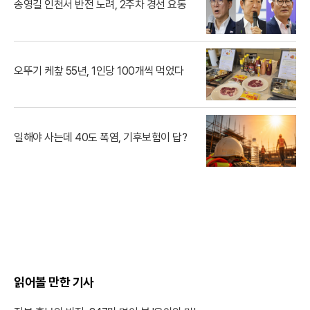
송영길 인천서 반전 노려, 2주차 경선 요동
오뚜기 케챂 55년, 1인당 100개씩 먹었다
일해야 사는데 40도 폭염, 기후보험이 답?
읽어볼 만한 기사