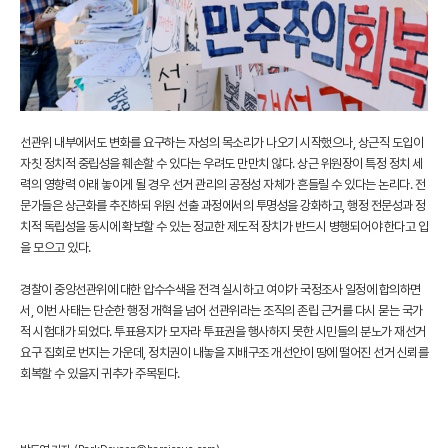
선관위 내부에서도 변화를 요구하는 자성의 목소리가 나오기 시작했으나, 상근직 도입이
자칫 정치적 중립성을 훼손할 수 있다는 우려도 만만치 않다. 상근 위원장이 특정 정치 세
력의 영향력 아래 놓이게 될 경우 선거 관리의 공정성 자체가 흔들릴 수 있다는 논리다. 전
문가들은 상근화를 추진하되 위원 선출 과정에서의 투명성을 강화하고, 행정 전문성과 정
치적 독립성을 동시에 확보할 수 있는 정교한 제도적 장치가 반드시 병행되어야 한다고 입
을 모으고 있다.
경찰이 중앙선관위에 대한 압수수색을 전격 실시하고 여야가 국정조사 일정에 합의하면
서, 이번 사태는 단순한 행정 개혁을 넘어 선관위라는 조직의 존립 근거를 다시 묻는 국가
적 시험대가 되었다. 투표용지가 모자라 투표권을 행사하지 못한 시민들의 분노가 재선거
요구 집회로 번지는 가운데, 정치권이 내놓을 지배구조 개선안이 땅에 떨어진 선거 신뢰를
회복할 수 있을지 귀추가 주목된다.