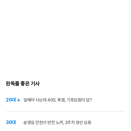
완독률 좋은 기사
20대 ↓
일해야 사는데 40도 폭염, 기후보험이 답?
30대
송영길 인천서 반전 노려, 2주차 경선 요동