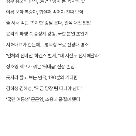
정부 홍보의 반전, 347만 명이 본 '육아의 맛'
여름 보약 복숭아, 껍질째 먹어야 진짜 보약
줄 서서 먹던 '츠지한' 강남 온다, 일식 대전 발발
윤리위 파행 속 중징계 강행, 국힘 분열 초읽기
서해대교가 한눈에… 평택항 무료 전망대 명소
'인체의 신비전' 하겐스 별세, "내 시신도 전시해달라"
정호영 셰프가 겪은 '역대급' 진상 손님
돗자리 깔고 보는 연극, 180분의 기다림
김하성·김혜성, "지금 당장 팀 떠나야 산다"
‘국민 여동생’ 문근영, 조용히 품절녀 됐다