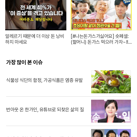
알레르기 때문에 더 이상 돈 낭비
[#나는돈가스가싫어요] 숏페셜:
하지 마세요
(할머니) 돈가스 먹으러 가자~!!
눈빛만 봐도 알 수 있자나 너 내 도
도동지가 돼랏!🌶️😭 #ThePorkC
utlet MBC240706방송
가장 많이 본 이슈
식물성 식단의 함정, 가공식품은 염증 유발
번아웃 온 한가인, 유튜브로 되찾은 삶의 질