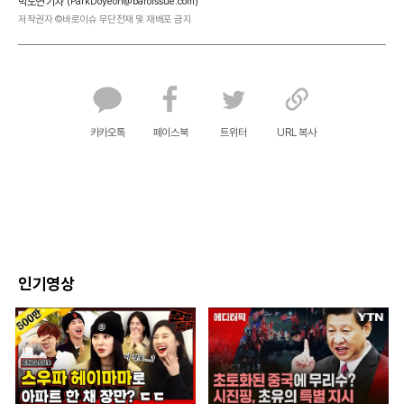
박도연 기자
(ParkDoyeon@baroissue.com)
저작권자 ©바로이슈 무단전재 및 재배포 금지
카카오톡
페이스북
트위터
URL 복사
인기영상