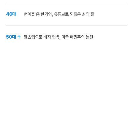
40대
번아웃 온 한가인, 유튜브로 되찾은 삶의 질
50대 ↑
왓츠앱으로 비자 협박, 미국 패권주의 논란