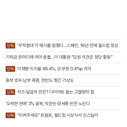
‘무적함대’가 메시를 멈췄다…스페인, 16년 만에 월드컵 정상
단독
기탁금 한마디에 여야 충돌…이 대통령 “당원 의견은 정당 활동”
이재명 지지율 48.4%, 긍·부정 0.4%p 격차
단독
중부 호우·남부 폭염, 한반도 찢긴 기상도
치즈·달걀의 반전? 다이어트 돕는 고열량의 힘
단독
'오싹한 연애' 3% 굴욕, 박은빈·양세종 반전 노린다
"비켜주세요" 트럼프, 월드컵 시상식서 신스틸러
단독