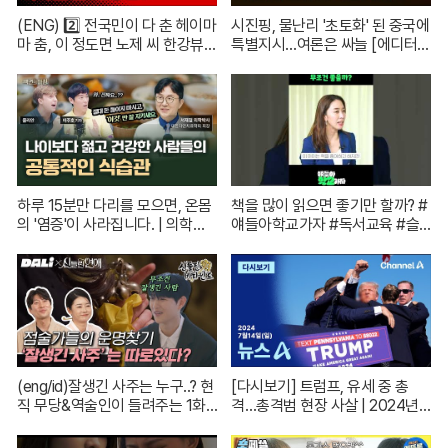
(ENG) 2️⃣ 전국민이 다 춘 헤이마
시진핑, 물난리 '초토화' 된 중국에
마 춤, 이 정도면 노제 씨 한강뷰
특별지시…여론은 싸늘 [에디터
아파트 한 채는 마련하셨겠지?
픽] / 재난방송은 YTN
(순수한 궁금증) / [문명특급 EP.2
22-2]
하루 15분만 다리를 모으면, 온몸
책을 많이 읽으면 좋기만 할까? #
의 '염증'이 사라집니다. | 의학박
얘들아학교가자 #독서교육 #슬
사 서재걸 X 줄리안 X 이주호 기
기로운초등생활
자 [백년의 아침 1화 FULL]
(eng/id)잘생긴 사주는 누구..? 현
[다시보기] 트럼프, 유세 중 총
직 무당&역술인이 들려주는 1화
격…총격범 현장 사살 | 2024년 7
코멘터리! | 신들린 비하인드 EP.
월 14일 뉴스A
01