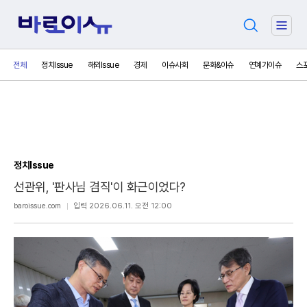
검
주
색
요
서
전체
정치Issue
해외Issue
경제
이슈사회
문화&이슈
연예가이슈
스
비
스
메
뉴
펼
치
기
정치Issue
선관위, '판사님 겸직'이 화근이었다?
보
baroissue.com
입력 2026.06.11. 오전 12:00
내
기