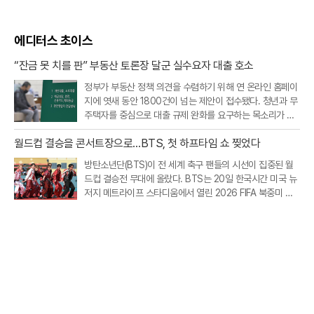
에디터스 초이스
“잔금 못 치를 판” 부동산 토론장 달군 실수요자 대출 호소
정부가 부동산 정책 의견을 수렴하기 위해 연 온라인 홈페이
지에 엿새 동안 1800건이 넘는 제안이 접수됐다. 청년과 무
주택자를 중심으로 대출 규제 완화를 요구하는 목소리가 가
장 컸고, 빌라·오피스텔 등 비아파트 공급을 살리기 위한 규
월드컵 결승을 콘서트장으로…BTS, 첫 하프타임 쇼 찢었다
제 개선 요구도 이어졌다.20일 부동산토론회 홈페이지에 따
르면 지난 19일 오후 9시까지
방탄소년단(BTS)이 전 세계 축구 팬들의 시선이 집중된 월
드컵 결승전 무대에 올랐다. BTS는 20일 한국시간 미국 뉴
저지 메트라이프 스타디움에서 열린 2026 FIFA 북중미 월
드컵 스페인과 아르헨티나의 결승전 하프타임 쇼에 완전체
로 출연했다.이번 공연은 FIFA가 월드컵 결승전에 처음 도입
한 공식 하프타임 쇼라는 점