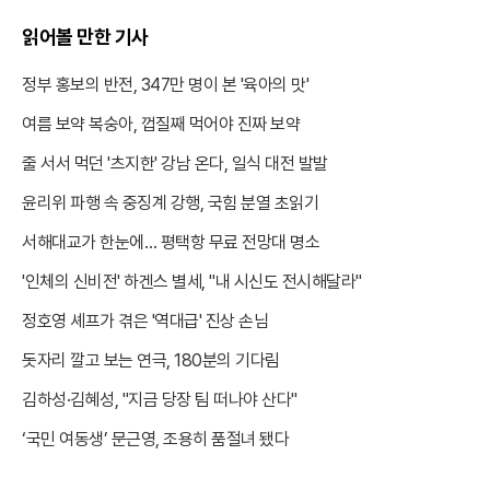
읽어볼 만한 기사
정부 홍보의 반전, 347만 명이 본 '육아의 맛'
여름 보약 복숭아, 껍질째 먹어야 진짜 보약
줄 서서 먹던 '츠지한' 강남 온다, 일식 대전 발발
윤리위 파행 속 중징계 강행, 국힘 분열 초읽기
서해대교가 한눈에… 평택항 무료 전망대 명소
'인체의 신비전' 하겐스 별세, "내 시신도 전시해달라"
정호영 셰프가 겪은 '역대급' 진상 손님
돗자리 깔고 보는 연극, 180분의 기다림
김하성·김혜성, "지금 당장 팀 떠나야 산다"
‘국민 여동생’ 문근영, 조용히 품절녀 됐다