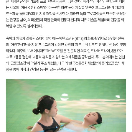
친 마음을 달래는 리트릿 프로그램을 제공한다. 한국만의 독창적인 자산인 한방 분야에서
는 서울의 '여용국 한방스파'와 '이문원한의원' 등이 체질별 맞춤형 프로그램과 메디컬 헤
드스파를 통해 차별화된 치유 경험을 선사한다. 이러한 특화 프로그램들은 단순히 구경하
는 관광을 넘어, 외국인들이 직접 한국의 전통과 현대적 치유 기술을 체험하며 건강을 회
복할 수 있도록 설계되었다.
숙박과 치유가 결합된 스테이 분야에는 방탄소년단(BTS)의 화보 촬영지로 유명한 전북
의 '아원고택'과 숲 치유 프로그램이 강점인 강원의 '파크로쉬 리조트 앤 웰니스' 등이 포함
되었다. 제주의 'JW 메리어트'와 'WE호텔'은 전문적인 의료 인프라와 프라이빗한 요가
프로그램을 결합해 고품격 휴식을 지향하는 외래객들을 공략한다. 푸드 분야에서는 인천
의 '금풍양조장'이 막걸리 주조 체험을, 대구의 '한국전통문화체험관'이 동의보감 음식 체
험을 통해 미식과 건강을 동시에 잡는 전략을 취했다.