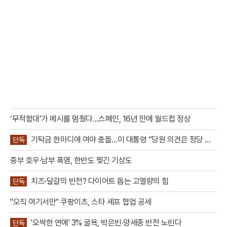
‘무적함대’가 메시를 멈췄다…스페인, 16년 만에 월드컵 정상
기탁금 한마디에 여야 충돌…이 대통령 “당원 의견은 정당 활
단독
동”
중부 호우·남부 폭염, 한반도 찢긴 기상도
치즈·달걀의 반전? 다이어트 돕는 고열량의 힘
단독
"오직 여기서만" 쿠팡이츠, 스타 셰프 협업 공세
'오싹한 연애' 3% 굴욕, 박은빈·양세종 반전 노린다
단독