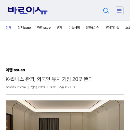
검
주
색
요
서
전체
정치Issue
해외Issue
경제
이슈사회
문화&이슈
연예가이슈
스
비
스
메
뉴
펼
치
기
여행issues
K-웰니스 관광, 외국인 유치 거점 20곳 뜬다
보
baroissue.com
입력 2026.06.01. 오후 02:00
내
기