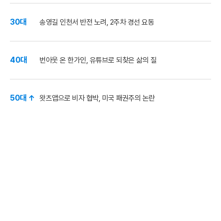
30대
송영길 인천서 반전 노려, 2주차 경선 요동
40대
번아웃 온 한가인, 유튜브로 되찾은 삶의 질
50대 ↑
왓츠앱으로 비자 협박, 미국 패권주의 논란