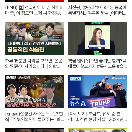
(ENG) 2️⃣ 전국민이 다 춘 헤이마
시진핑, 물난리 '초토화' 된 중국에
마 춤, 이 정도면 노제 씨 한강뷰
특별지시…여론은 싸늘 [에디터
아파트 한 채는 마련하셨겠지?
픽] / 재난방송은 YTN
(순수한 궁금증) / [문명특급 EP.2
22-2]
하루 15분만 다리를 모으면, 온몸
책을 많이 읽으면 좋기만 할까? #
의 '염증'이 사라집니다. | 의학박
얘들아학교가자 #독서교육 #슬
사 서재걸 X 줄리안 X 이주호 기
기로운초등생활
자 [백년의 아침 1화 FULL]
(eng/id)잘생긴 사주는 누구..? 현
[다시보기] 트럼프, 유세 중 총
직 무당&역술인이 들려주는 1화
격…총격범 현장 사살 | 2024년 7
코멘터리! | 신들린 비하인드 EP.
월 14일 뉴스A
01