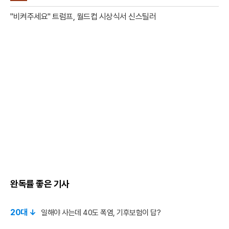
"비켜주세요" 트럼프, 월드컵 시상식서 신스틸러
완독률 좋은 기사
20대 ↓
일해야 사는데 40도 폭염, 기후보험이 답?