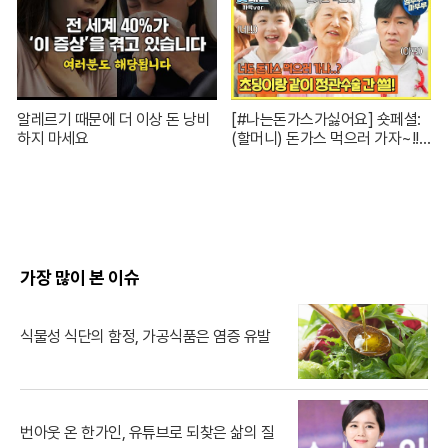
알레르기 때문에 더 이상 돈 낭비
[#나는돈가스가싫어요] 숏페셜:
하지 마세요
(할머니) 돈가스 먹으러 가자~!!
눈빛만 봐도 알 수 있자나 너 내 도
도동지가 돼랏!🌶️😭 #ThePorkC
utlet MBC240706방송
가장 많이 본 이슈
식물성 식단의 함정, 가공식품은 염증 유발
번아웃 온 한가인, 유튜브로 되찾은 삶의 질