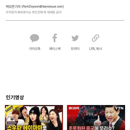
박도연 기자
(ParkDoyeon@baroissue.com)
저작권자 ©바로이슈 무단전재 및 재배포 금지
카카오톡
페이스북
트위터
URL 복사
인기영상