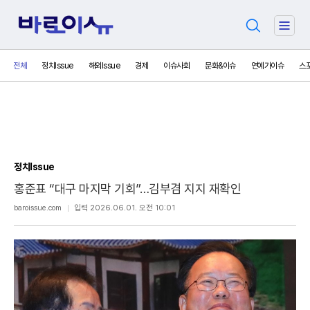
검
주
색
요
서
전체
정치Issue
해외Issue
경제
이슈사회
문화&이슈
연예가이슈
스
비
스
메
뉴
펼
치
기
정치Issue
홍준표 “대구 마지막 기회”…김부겸 지지 재확인
보
baroissue.com
입력 2026.06.01. 오전 10:01
내
기