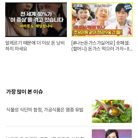
01
알레르기 때문에 더 이상 돈 낭비
[#나는돈가스가싫어요] 숏페셜:
하지 마세요
(할머니) 돈가스 먹으러 가자~!!
눈빛만 봐도 알 수 있자나 너 내 도
도동지가 돼랏!🌶️😭 #ThePorkC
utlet MBC240706방송
가장 많이 본 이슈
식물성 식단의 함정, 가공식품은 염증 유발