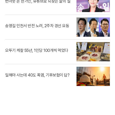
번아웃 온 한가인, 유튜브로 되찾은 삶의 질
송영길 인천서 반전 노려, 2주차 경선 요동
오뚜기 케챂 55년, 1인당 100개씩 먹었다
일해야 사는데 40도 폭염, 기후보험이 답?