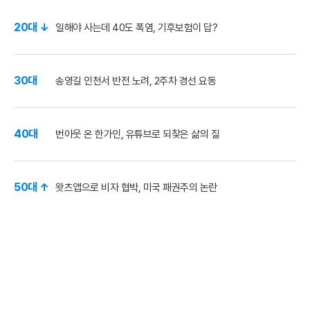
20대 ↓
일해야 사는데 40도 폭염, 기후보험이 답?
30대
송영길 인천서 반전 노려, 2주차 경선 요동
40대
번아웃 온 한가인, 유튜브로 되찾은 삶의 질
50대 ↑
왓츠앱으로 비자 협박, 미국 패권주의 논란