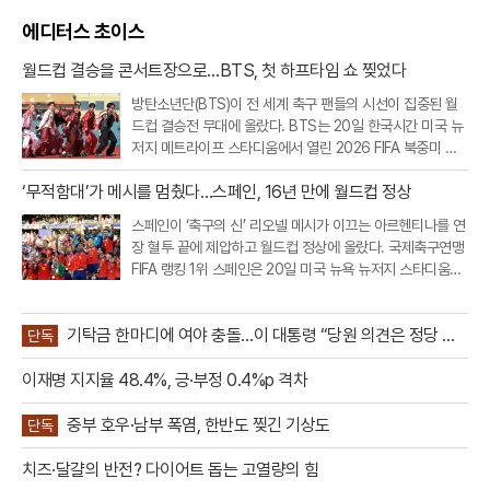
에디터스 초이스
월드컵 결승을 콘서트장으로…BTS, 첫 하프타임 쇼 찢었다
방탄소년단(BTS)이 전 세계 축구 팬들의 시선이 집중된 월
드컵 결승전 무대에 올랐다. BTS는 20일 한국시간 미국 뉴
저지 메트라이프 스타디움에서 열린 2026 FIFA 북중미 월
드컵 스페인과 아르헨티나의 결승전 하프타임 쇼에 완전체
‘무적함대’가 메시를 멈췄다…스페인, 16년 만에 월드컵 정상
로 출연했다.이번 공연은 FIFA가 월드컵 결승전에 처음 도입
한 공식 하프타임 쇼라는 점
스페인이 ‘축구의 신’ 리오넬 메시가 이끄는 아르헨티나를 연
장 혈투 끝에 제압하고 월드컵 정상에 올랐다. 국제축구연맹
FIFA 랭킹 1위 스페인은 20일 미국 뉴욕 뉴저지 스타디움에
서 열린 2026 북중미 월드컵 결승에서 아르헨티나를 1대0
으로 꺾었다. 연장 후반 터진 페란 토레스의 결승골이 승부를
기탁금 한마디에 여야 충돌…이 대통령 “당원 의견은 정당 활
갈랐다. 이로써 스페인
단독
동”
이재명 지지율 48.4%, 긍·부정 0.4%p 격차
중부 호우·남부 폭염, 한반도 찢긴 기상도
단독
치즈·달걀의 반전? 다이어트 돕는 고열량의 힘