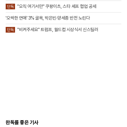
"오직 여기서만" 쿠팡이츠, 스타 셰프 협업 공세
단독
'오싹한 연애' 3% 굴욕, 박은빈·양세종 반전 노린다
"비켜주세요" 트럼프, 월드컵 시상식서 신스틸러
단독
완독률 좋은 기사