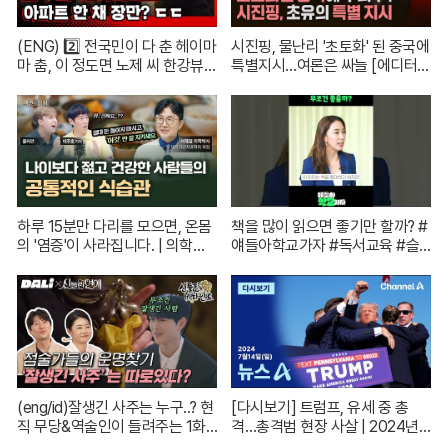
(ENG) 2️⃣ 전국민이 다 춘 헤이마
시진핑, 물난리 '초토화' 된 중국에
마 춤, 이 정도면 노제 씨 한강뷰
특별지시…여론은 싸늘 [에디터
아파트 한 채는 마련하셨겠지?
픽] / 재난방송은 YTN
(순수한 궁금증) / [문명특급 EP.2
22-2]
하루 15분만 다리를 모으면, 온몸
책을 많이 읽으면 좋기만 할까? #
의 '염증'이 사라집니다. | 의학박
얘들아학교가자 #독서교육 #슬
사 서재걸 X 줄리안 X 이주호 기
기로운초등생활
자 [백년의 아침 1화 FULL]
(eng/id)잘생긴 사주는 누구..? 현
[다시보기] 트럼프, 유세 중 총
직 무당&역술인이 들려주는 1화
격…총격범 현장 사살 | 2024년 7
코멘터리! | 신들린 비하인드 EP.
월 14일 뉴스A