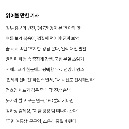
읽어볼 만한 기사
정부 홍보의 반전, 347만 명이 본 '육아의 맛'
여름 보약 복숭아, 껍질째 먹어야 진짜 보약
줄 서서 먹던 '츠지한' 강남 온다, 일식 대전 발발
윤리위 파행 속 중징계 강행, 국힘 분열 초읽기
서해대교가 한눈에… 평택항 무료 전망대 명소
'인체의 신비전' 하겐스 별세, "내 시신도 전시해달라"
정호영 셰프가 겪은 '역대급' 진상 손님
돗자리 깔고 보는 연극, 180분의 기다림
김하성·김혜성, "지금 당장 팀 떠나야 산다"
‘국민 여동생’ 문근영, 조용히 품절녀 됐다