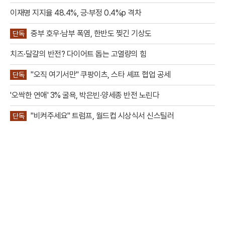
동”
이재명 지지율 48.4%, 긍·부정 0.4%p 격차
중부 호우·남부 폭염, 한반도 찢긴 기상도
단독
치즈·달걀의 반전? 다이어트 돕는 고열량의 힘
"오직 여기서만" 쿠팡이츠, 스타 셰프 협업 공세
단독
'오싹한 연애' 3% 굴욕, 박은빈·양세종 반전 노린다
"비켜주세요" 트럼프, 월드컵 시상식서 신스틸러
단독