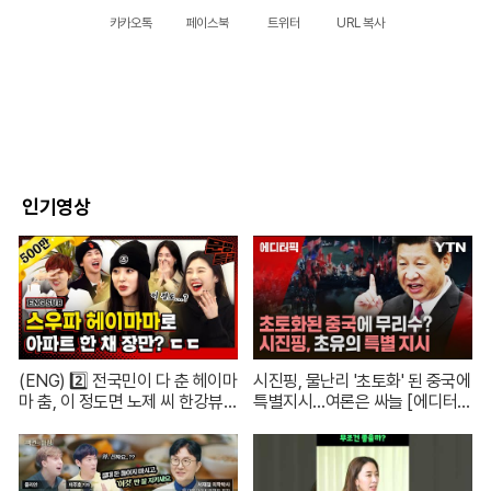
카카오톡
페이스북
트위터
URL 복사
인기영상
(ENG) 2️⃣ 전국민이 다 춘 헤이마
시진핑, 물난리 '초토화' 된 중국에
마 춤, 이 정도면 노제 씨 한강뷰
특별지시…여론은 싸늘 [에디터
아파트 한 채는 마련하셨겠지?
픽] / 재난방송은 YTN
(순수한 궁금증) / [문명특급 EP.2
22-2]