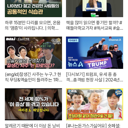
하루 15분만 다리를 모으면, 온몸
책을 많이 읽으면 좋기만 할까? #
의 '염증'이 사라집니다. | 의학박
얘들아학교가자 #독서교육 #슬
사 서재걸 X 줄리안 X 이주호 기
기로운초등생활
자 [백년의 아침 1화 FULL]
(eng/id)잘생긴 사주는 누구..? 현
[다시보기] 트럼프, 유세 중 총
직 무당&역술인이 들려주는 1화
격…총격범 현장 사살 | 2024년 7
코멘터리! | 신들린 비하인드 EP.
월 14일 뉴스A
01
알레르기 때문에 더 이상 돈 낭비
[#나는돈가스가싫어요] 숏페셜: