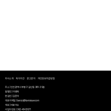
회사소개
독자의견
광고문의
개인정보취급방침
주소 | 인천광역시 부평구 갈산동 381-3 5층
발행인 | 이병욱
편집인 | 김준하
대표이메일 | barocs@baroissue.com
제호 | 바로이슈
사업자번호 | 362-49-00571