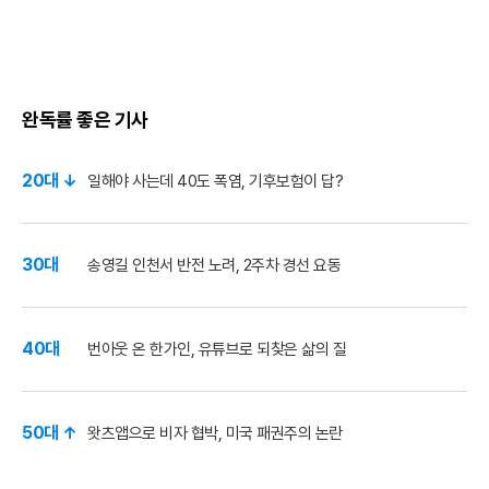
완독률 좋은 기사
20대 ↓
일해야 사는데 40도 폭염, 기후보험이 답?
30대
송영길 인천서 반전 노려, 2주차 경선 요동
40대
번아웃 온 한가인, 유튜브로 되찾은 삶의 질
50대 ↑
왓츠앱으로 비자 협박, 미국 패권주의 논란