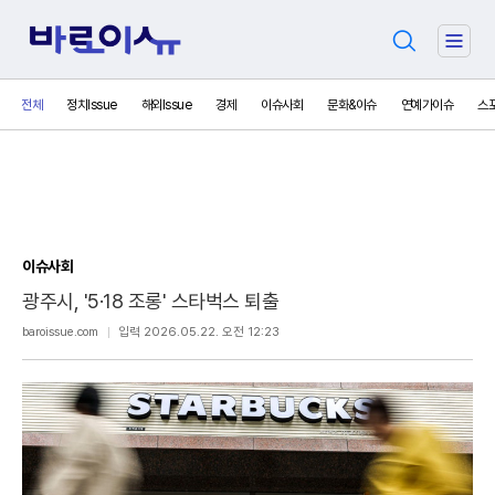
검
주
색
요
서
전체
정치Issue
해외Issue
경제
이슈사회
문화&이슈
연예가이슈
스
비
스
메
뉴
펼
치
기
이슈사회
광주시, '5·18 조롱' 스타벅스 퇴출
보
baroissue.com
입력 2026.05.22. 오전 12:23
내
기