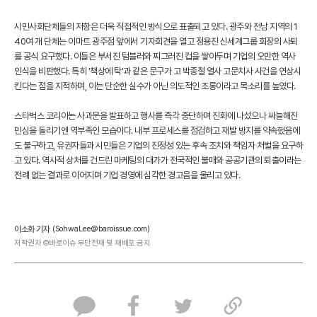
시민사회단체들의 저항은 더욱 직접적인 방식으로 표출되고 있다. 광주와 전남 지역의 1
40여 개 단체는 이마트 광주점 앞에서 기자회견을 열고 정용진 신세계그룹 회장의 사퇴
를 공식 요구했다. 이들은 부서진 텀블러와 찌그러진 컵을 쌓아두며 기업의 오만한 역사
인식을 비판했다. 특히 '책상에 탁'과 같은 문구가 고 박종철 열사 고문치사 사건을 연상시
킨다는 점을 지적하며, 이는 단순한 실수가 아닌 의도적인 조롱이라고 목소리를 높였다.
스타벅스 코리아는 사과문을 발표하고 행사를 즉각 중단하며 진화에 나섰으나 싸늘해진
민심을 돌리기엔 역부족인 모습이다. 내부 프로세스를 점검하고 재발 방지를 약속했음에
도 불구하고, 유권자들과 시민들은 기업의 진정성 있는 후속 조치와 책임자 처벌을 요구하
고 있다. 역사적 상처를 건드린 마케팅의 대가가 전국적인 불매와 공공기관의 퇴출이라는
전례 없는 결과로 이어지며 기업 경영에 심각한 경고음을 울리고 있다.
이소화 기자
(SohwaLee@baroissue.com)
저작권자 ©바로이슈 무단전재 및 재배포 금지