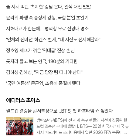
줄 서서 먹던 '츠지한' 강남 온다, 일식 대전 발발
윤리위 파행 속 중징계 강행, 국힘 분열 초읽기
서해대교가 한눈에… 평택항 무료 전망대 명소
'인체의 신비전' 하겐스 별세, "내 시신도 전시해달라"
정호영 셰프가 겪은 '역대급' 진상 손님
돗자리 깔고 보는 연극, 180분의 기다림
김하성·김혜성, "지금 당장 팀 떠나야 산다"
‘국민 여동생’ 문근영, 조용히 품절녀 됐다
에디터스 초이스
월드컵 결승을 콘서트장으로…BTS, 첫 하프타임 쇼 찢었다
방탄소년단(BTS)이 전 세계 축구 팬들의 시선이 집중된 월
드컵 결승전 무대에 올랐다. BTS는 20일 한국시간 미국 뉴
저지 메트라이프 스타디움에서 열린 2026 FIFA 북중미 월