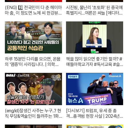
(ENG) 2️⃣ 전국민이 다 춘 헤이마
시진핑, 물난리 '초토화' 된 중국에
마 춤, 이 정도면 노제 씨 한강뷰
특별지시…여론은 싸늘 [에디터
아파트 한 채는 마련하셨겠지?
픽] / 재난방송은 YTN
(순수한 궁금증) / [문명특급 EP.2
22-2]
하루 15분만 다리를 모으면, 온몸
책을 많이 읽으면 좋기만 할까? #
의 '염증'이 사라집니다. | 의학박
얘들아학교가자 #독서교육 #슬
사 서재걸 X 줄리안 X 이주호 기
기로운초등생활
자 [백년의 아침 1화 FULL]
(eng/id)잘생긴 사주는 누구..? 현
[다시보기] 트럼프, 유세 중 총
직 무당&역술인이 들려주는 1화
격…총격범 현장 사살 | 2024년 7
코멘터리! | 신들린 비하인드 EP.
월 14일 뉴스A
01