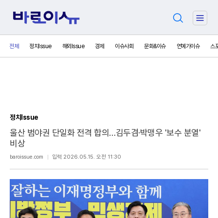
검
주
색
요
서
전체
정치Issue
해외Issue
경제
이슈사회
문화&이슈
연예가이슈
스
비
스
메
뉴
펼
치
기
정치Issue
울산 범야권 단일화 전격 합의…김두겸·박맹우 '보수 분열'
비상
보
baroissue.com
입력 2026.05.15. 오전 11:30
내
기