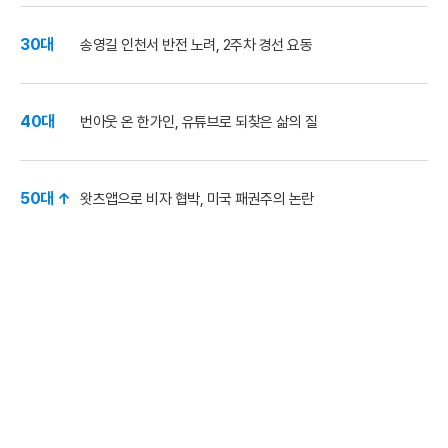
30대
송영길 인천서 반전 노려, 2주차 경선 요동
40대
번아웃 온 한가인, 유튜브로 되찾은 삶의 질
50대 ↑
왓츠앱으로 비자 협박, 미국 패권주의 논란