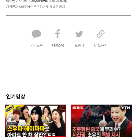
박도연 기자
(ParkDoyeon@baroissue.com)
저작권자 ©바로이슈 무단전재 및 재배포 금지
카카오톡
페이스북
트위터
URL 복사
인기영상