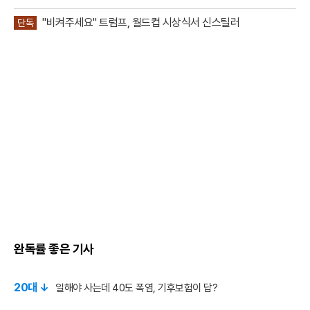
"비켜주세요" 트럼프, 월드컵 시상식서 신스틸러
단독
완독률 좋은 기사
20대 ↓
일해야 사는데 40도 폭염, 기후보험이 답?