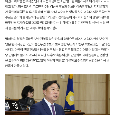
야권이 이처럼 전격적인 연대에 나선 배경에는 최근 발표된 여론조사의 위기 지표가 자리
잡고 있다. 최근 조사에 따르면 민주당 김상욱 후보와 진보당 김종훈 후보의 지지율 합계
가 국민의힘 김두겸 후보를 바짝 추격하거나 넘어서는 양상을 보이고 있다. 야권은 각개전
투로는 승리가 불가능하다는 판단 아래, 공식 선거운동이 시작되기 전까지 단일화 절차를
마무리해 지지층 결집 효과를 극대화하겠다는 전략이다. 특히 기초단체장 선거에서의 연
쇄 붕괴를 막기 위한 고육지책의 성격도 짙다.
범야권의 결집은 곧바로 보수 진영을 향한 단일화 압박으로 이어지고 있다. 현재 보수 진
영은 현직 시장인 국민의힘 김두겸 후보와 보수 성향 무소속 박맹우 후보로 표심이 갈라진
상태다. 야권이 단일 후보를 내세울 경우 보수 분열은 곧 필패로 이어질 수 있다는 우려가
당 안팎에서 쏟아지고 있다. 하지만 두 후보 측은 여전히 단일화에 대해 원론적인 입장만
을 고수하며 평행선을 달리고 있어, 야권의 '빅텐트' 타결이 보수 진영의 신경전을 더욱 날
카롭게 만들고 있다.