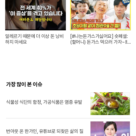
알레르기 때문에 더 이상 돈 낭비
[#나는돈가스가싫어요] 숏페셜:
하지 마세요
(할머니) 돈가스 먹으러 가자~!!
눈빛만 봐도 알 수 있자나 너 내 도
도동지가 돼랏!🌶️😭 #ThePorkC
utlet MBC240706방송
가장 많이 본 이슈
식물성 식단의 함정, 가공식품은 염증 유발
번아웃 온 한가인, 유튜브로 되찾은 삶의 질