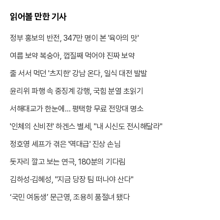
읽어볼 만한 기사
정부 홍보의 반전, 347만 명이 본 '육아의 맛'
여름 보약 복숭아, 껍질째 먹어야 진짜 보약
줄 서서 먹던 '츠지한' 강남 온다, 일식 대전 발발
윤리위 파행 속 중징계 강행, 국힘 분열 초읽기
서해대교가 한눈에… 평택항 무료 전망대 명소
'인체의 신비전' 하겐스 별세, "내 시신도 전시해달라"
정호영 셰프가 겪은 '역대급' 진상 손님
돗자리 깔고 보는 연극, 180분의 기다림
김하성·김혜성, "지금 당장 팀 떠나야 산다"
‘국민 여동생’ 문근영, 조용히 품절녀 됐다