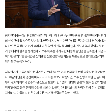
정치권에서는 이번 단일화가 울산뿐만 아니라 인근 부산 연제구 등 영남권 전체 야권 연대
의 신호탄이 될 것으로 보고 있다. 민주당 지도부는 이번 연대를 '무능한 지방 권력에 대한
심판'으로 규정하며 선거 승리에 대한 강한 자신감을 내비쳤다. 진보당 역시 광역의원 선
거 등에서의 실익을 챙기면서도 보수 독주를 막기 위한 대승적 결단임을 강조했다. 야권의
이러한 유기적인 움직임은 침체됐던 진보 성향 유권자들을 투표장으로 불러모으는 기폭
제가 될 가능성이 높다.
지방선거가 보름여 앞으로 다가온 가운데 울산은 이제 전국적인 전략 요충지로 급부상했
다. 야권의 단일화 경선이 마무리되고 최종 후보가 확정되면, 보수 진영의 막판 단일화 여
부가 선거의 마지막 변수가 될 것으로 보인다. 범야권의 '단일화 순풍'이 보수 진영의 '분열
악재'를 뚫고 울산 행정의 수장을 바꿀 수 있을지, 아니면 보수의 저력이 다시 한번 결집할
지 울산 시민들의 시선은 이제 여론조사 경선 결과로 향하고 있다.