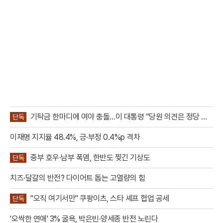
기탁금 한마디에 여야 충돌…이 대통령 “당원 의견은 정당 활
단독
동”
이재명 지지율 48.4%, 긍·부정 0.4%p 격차
중부 호우·남부 폭염, 한반도 찢긴 기상도
단독
치즈·달걀의 반전? 다이어트 돕는 고열량의 힘
"오직 여기서만" 쿠팡이츠, 스타 셰프 협업 공세
단독
'오싹한 연애' 3% 굴욕, 박은빈·양세종 반전 노린다