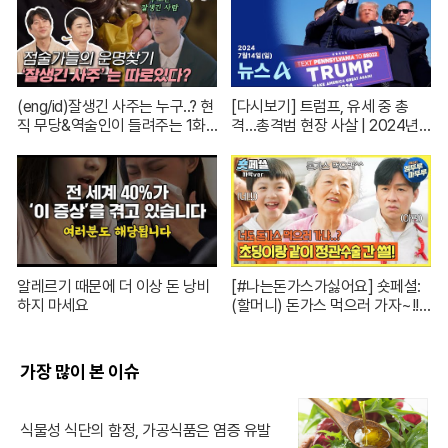
(eng/id)잘생긴 사주는 누구..? 현
[다시보기] 트럼프, 유세 중 총
직 무당&역술인이 들려주는 1화
격…총격범 현장 사살 | 2024년 7
코멘터리! | 신들린 비하인드 EP.
월 14일 뉴스A
01
알레르기 때문에 더 이상 돈 낭비
[#나는돈가스가싫어요] 숏페셜:
하지 마세요
(할머니) 돈가스 먹으러 가자~!!
눈빛만 봐도 알 수 있자나 너 내 도
도동지가 돼랏!🌶️😭 #ThePorkC
utlet MBC240706방송
가장 많이 본 이슈
식물성 식단의 함정, 가공식품은 염증 유발