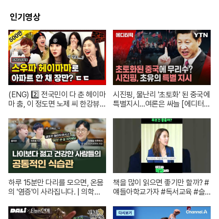
인기영상
(ENG) 2️⃣ 전국민이 다 춘 헤이마
시진핑, 물난리 '초토화' 된 중국에
마 춤, 이 정도면 노제 씨 한강뷰
특별지시…여론은 싸늘 [에디터
아파트 한 채는 마련하셨겠지?
픽] / 재난방송은 YTN
(순수한 궁금증) / [문명특급 EP.2
22-2]
하루 15분만 다리를 모으면, 온몸
책을 많이 읽으면 좋기만 할까? #
의 '염증'이 사라집니다. | 의학박
얘들아학교가자 #독서교육 #슬
사 서재걸 X 줄리안 X 이주호 기
기로운초등생활
자 [백년의 아침 1화 FULL]