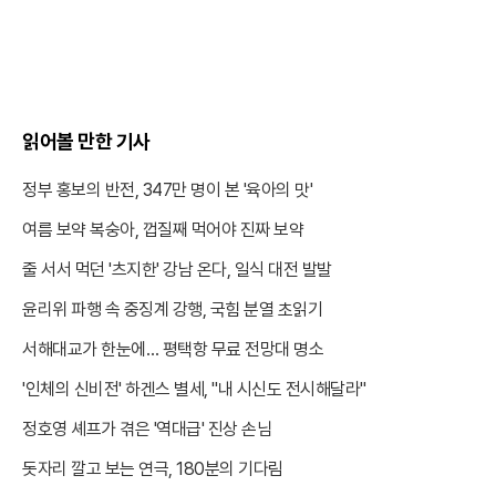
읽어볼 만한 기사
정부 홍보의 반전, 347만 명이 본 '육아의 맛'
여름 보약 복숭아, 껍질째 먹어야 진짜 보약
줄 서서 먹던 '츠지한' 강남 온다, 일식 대전 발발
윤리위 파행 속 중징계 강행, 국힘 분열 초읽기
서해대교가 한눈에… 평택항 무료 전망대 명소
'인체의 신비전' 하겐스 별세, "내 시신도 전시해달라"
정호영 셰프가 겪은 '역대급' 진상 손님
돗자리 깔고 보는 연극, 180분의 기다림