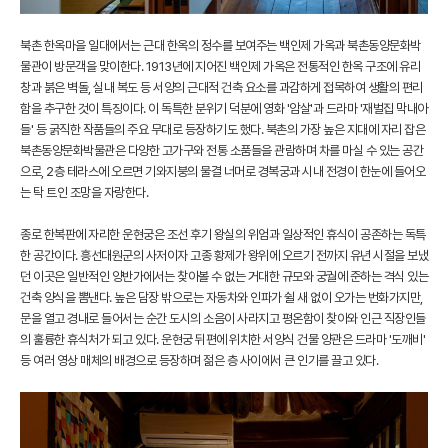
북촌 한옥마을 일대에서는 근대 한옥의 정수를 보여주는 백인제 가옥과 북촌동양문화박
물관이 방문객을 맞이한다. 1913년에 지어진 백인제 가옥은 전통적인 한옥 구조에 유리
창과 붉은 벽돌, 실내 복도 등 서양의 근대적 건축 요소를 과감하게 접목하여 생활의 편리
함을 추구한 것이 특징이다. 이 독특한 분위기 덕분에 영화 '암살'과 드라마 '재벌집 막내아
들' 등 굵직한 작품들의 주요 무대로 등장하기도 했다. 북촌의 가장 높은 지대에 자리 잡은
북촌동양문화박물관은 다양한 고가구와 전통 소품들을 관람하며 차를 마실 수 있는 공간
으로, 2층 테라스에 오르면 기와지붕의 물결 너머로 경복궁과 시내 전경이 한눈에 들어오
는 탁 트인 조망을 자랑한다.
종로 한복판에 자리한 운현궁은 조선 후기 왕실의 위엄과 일상적인 휴식이 공존하는 독특
한 공간이다. 흥선대원군의 사저이자 고종 황제가 왕위에 오르기 전까지 유년 시절을 보냈
던 이곳은 일반적인 양반가에서는 찾아볼 수 없는 거대한 규모와 궁궐에 준하는 격식 있는
건축 양식을 뽐낸다. 높은 담장 밖으로는 자동차와 인파가 쉴 새 없이 오가는 번화가지만,
문을 열고 경내로 들어서는 순간 도시의 소음이 사라지고 평온함이 찾아와 인근 직장인들
의 훌륭한 휴식처가 되고 있다. 운현궁 뒤편에 위치한 서양식 건물 양관은 드라마 '도깨비'
등 여러 영상 매체의 배경으로 등장하며 젊은 층 사이에서 큰 인기를 끌고 있다.