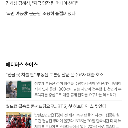
김하성·김혜성, "지금 당장 팀 떠나야 산다"
‘국민 여동생’ 문근영, 조용히 품절녀 됐다
에디터스 초이스
“잔금 못 치를 판” 부동산 토론장 달군 실수요자 대출 호소
정부가 부동산 정책 의견을 수렴하기 위해 연 온라인 홈페이
지에 엿새 동안 1800건이 넘는 제안이 접수됐다. 청년과 무
주택자를 중심으로 대출 규제 완화를 요구하는 목소리가 가
장 컸고, 빌라·오피스텔 등 비아파트 공급을 살리기 위한 규
월드컵 결승을 콘서트장으로…BTS, 첫 하프타임 쇼 찢었다
제 개선 요구도 이어졌다.20일 부동산토론회 홈페이지에 따
르면 지난 19일 오후 9시까지
방탄소년단(BTS)이 전 세계 축구 팬들의 시선이 집중된 월
드컵 결승전 무대에 올랐다. BTS는 20일 한국시간 미국 뉴
저지 메트라이프 스타디움에서 열린 2026 FIFA 북중미 월