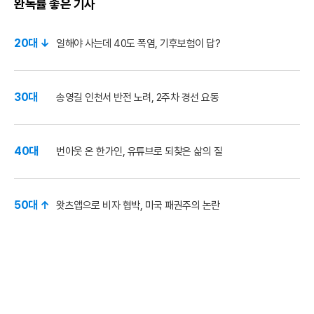
완독률 좋은 기사
20대 ↓
일해야 사는데 40도 폭염, 기후보험이 답?
30대
송영길 인천서 반전 노려, 2주차 경선 요동
40대
번아웃 온 한가인, 유튜브로 되찾은 삶의 질
50대 ↑
왓츠앱으로 비자 협박, 미국 패권주의 논란