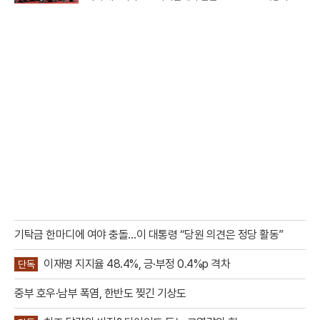
드컵 스페인과 아르헨티나의 결승전 하프타임 쇼에 완전체
로 출연했다.이번 공연은 FIFA가 월드컵 결승전에 처음 도입
한 공식 하프타임 쇼라는 점
기탁금 한마디에 여야 충돌…이 대통령 “당원 의견은 정당 활동”
이재명 지지율 48.4%, 긍·부정 0.4%p 격차
단독
중부 호우·남부 폭염, 한반도 찢긴 기상도