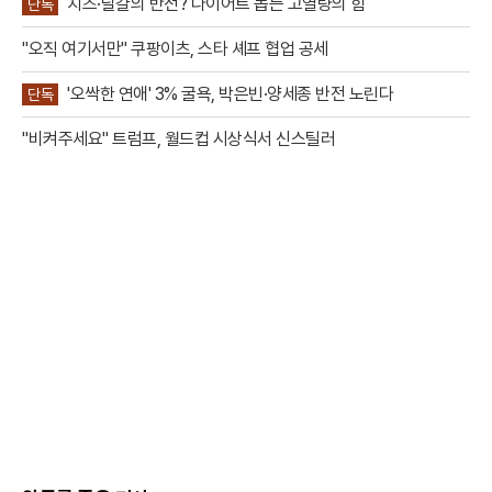
치즈·달걀의 반전? 다이어트 돕는 고열량의 힘
단독
"오직 여기서만" 쿠팡이츠, 스타 셰프 협업 공세
'오싹한 연애' 3% 굴욕, 박은빈·양세종 반전 노린다
단독
"비켜주세요" 트럼프, 월드컵 시상식서 신스틸러