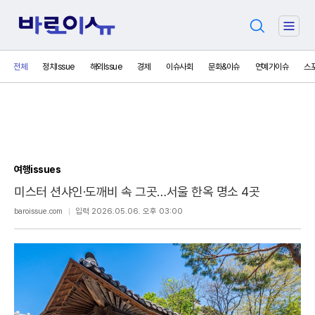
검
주
색
요
서
전체
정치Issue
해외Issue
경제
이슈사회
문화&이슈
연예가이슈
스
비
스
메
뉴
펼
치
기
여행issues
미스터 션샤인·도깨비 속 그곳…서울 한옥 명소 4곳
보
baroissue.com
입력 2026.05.06. 오후 03:00
내
기