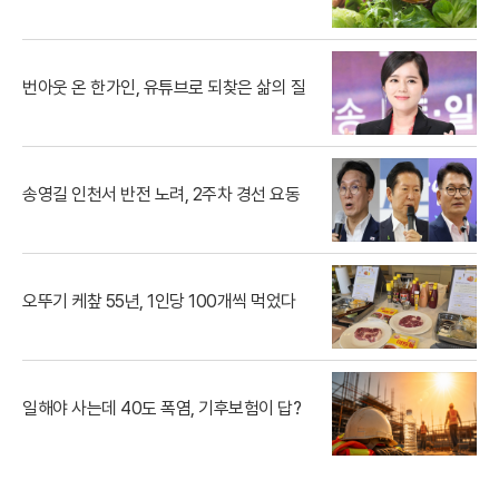
번아웃 온 한가인, 유튜브로 되찾은 삶의 질
송영길 인천서 반전 노려, 2주차 경선 요동
오뚜기 케챂 55년, 1인당 100개씩 먹었다
일해야 사는데 40도 폭염, 기후보험이 답?