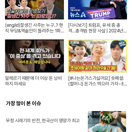
(eng/id)잘생긴 사주는 누구..? 현
[다시보기] 트럼프, 유세 중 총
직 무당&역술인이 들려주는 1화
격…총격범 현장 사살 | 2024년 7
코멘터리! | 신들린 비하인드 EP.
월 14일 뉴스A
01
알레르기 때문에 더 이상 돈 낭비
[#나는돈가스가싫어요] 숏페셜:
하지 마세요
(할머니) 돈가스 먹으러 가자~!!
눈빛만 봐도 알 수 있자나 너 내 도
도동지가 돼랏!🌶️😭 #ThePorkC
utlet MBC240706방송
가장 많이 본 이슈
무청 시래기의 반전, 한국산이 영양가 최고