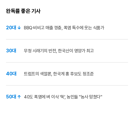
완독률 좋은 기사
20대 ↓
BBQ·비비고 매출 껑충, 폭염 특수에 웃는 식품가
30대
무청 시래기의 반전, 한국산이 영양가 최고
40대
트럼프의 색깔론, 한국계 홍 후보도 정조준
50대 ↑
40도 폭염에 벼 이삭 '쑥', 농민들 "농사 망쳤다"