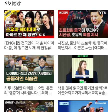
인기영상
(ENG) 2️⃣ 전국민이 다 춘 헤이마
시진핑, 물난리 '초토화' 된 중국에
마 춤, 이 정도면 노제 씨 한강뷰
특별지시…여론은 싸늘 [에디터
아파트 한 채는 마련하셨겠지?
픽] / 재난방송은 YTN
(순수한 궁금증) / [문명특급 EP.2
22-2]
하루 15분만 다리를 모으면, 온몸
책을 많이 읽으면 좋기만 할까? #
의 '염증'이 사라집니다. | 의학박
얘들아학교가자 #독서교육 #슬
사 서재걸 X 줄리안 X 이주호 기
기로운초등생활
자 [백년의 아침 1화 FULL]