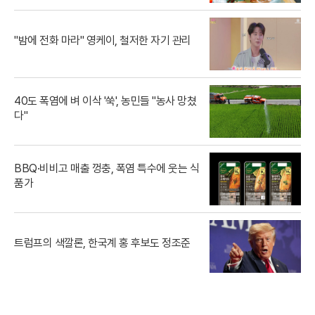
"밤에 전화 마라" 영케이, 철저한 자기 관리
40도 폭염에 벼 이삭 '쑥', 농민들 "농사 망쳤
다"
BBQ·비비고 매출 껑충, 폭염 특수에 웃는 식
품가
트럼프의 색깔론, 한국계 홍 후보도 정조준