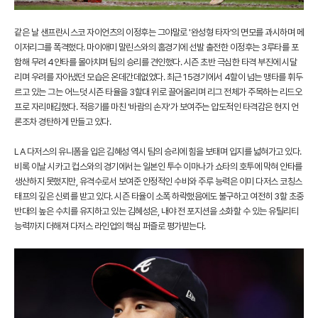
같은 날 샌프란시스코 자이언츠의 이정후는 그야말로 '완성형 타자'의 면모를 과시하며 메
이저리그를 폭격했다. 마이애미 말린스와의 홈경기에 선발 출전한 이정후는 3루타를 포
함해 무려 4안타를 몰아치며 팀의 승리를 견인했다. 시즌 초반 극심한 타격 부진에 시달
리며 우려를 자아냈던 모습은 온데간데없었다. 최근 15경기에서 4할이 넘는 맹타를 휘두
르고 있는 그는 어느덧 시즌 타율을 3할대 위로 끌어올리며 리그 전체가 주목하는 리드오
프로 자리매김했다. 적응기를 마친 '바람의 손자'가 보여주는 압도적인 타격감은 현지 언
론조차 경탄하게 만들고 있다.
LA 다저스의 유니폼을 입은 김혜성 역시 팀의 승리에 힘을 보태며 입지를 넓혀가고 있다.
비록 이날 시카고 컵스와의 경기에서는 일본인 투수 이마나가 쇼타의 호투에 막혀 안타를
생산하지 못했지만, 유격수로서 보여준 안정적인 수비와 주루 능력은 이미 다저스 코칭스
태프의 깊은 신뢰를 받고 있다. 시즌 타율이 소폭 하락했음에도 불구하고 여전히 3할 초중
반대의 높은 수치를 유지하고 있는 김혜성은, 내야 전 포지션을 소화할 수 있는 유틸리티
능력까지 더해져 다저스 라인업의 핵심 퍼즐로 평가받는다.