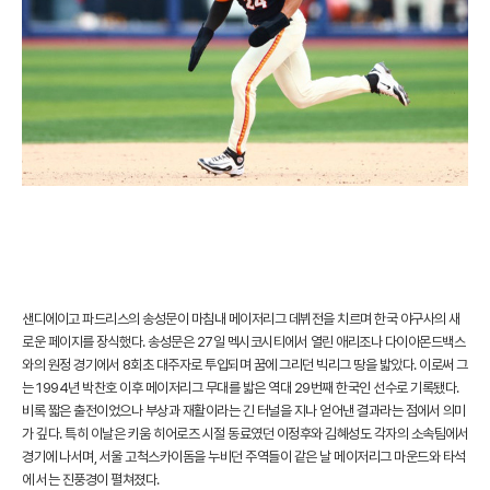
샌디에이고 파드리스의 송성문이 마침내 메이저리그 데뷔전을 치르며 한국 야구사의 새
로운 페이지를 장식했다. 송성문은 27일 멕시코시티에서 열린 애리조나 다이아몬드백스
와의 원정 경기에서 8회초 대주자로 투입되며 꿈에 그리던 빅리그 땅을 밟았다. 이로써 그
는 1994년 박찬호 이후 메이저리그 무대를 밟은 역대 29번째 한국인 선수로 기록됐다.
비록 짧은 출전이었으나 부상과 재활이라는 긴 터널을 지나 얻어낸 결과라는 점에서 의미
가 깊다. 특히 이날은 키움 히어로즈 시절 동료였던 이정후와 김혜성도 각자의 소속팀에서
경기에 나서며, 서울 고척스카이돔을 누비던 주역들이 같은 날 메이저리그 마운드와 타석
에 서는 진풍경이 펼쳐졌다.