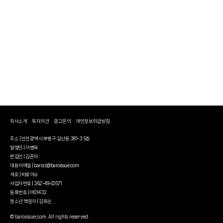
회사소개
독자의견
광고문의
개인정보취급방침
주소 | 인천광역시 부평구 갈산동 381-3 5층
발행인 | 이병욱
편집인 | 김준하
대표이메일 | barocs@baroissue.com
제호 | 바로이슈
사업자번호 | 362-49-00571
등록번호 | 아01432
청소년 책임자 | 김옥순
© baroissue.com. All rights reserved.