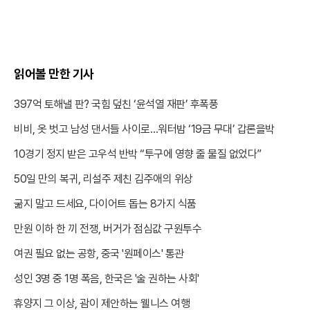
읽어볼 만한 기사
397억 토해낼 판? 국힘 덮친 ‘윤석열 재판’ 후폭풍
비비, 옷 벗고 남성 댄서들 사이로…워터밤 ‘19금 무대’ 갑론을박
10경기 정지 받은 고우석 반박 “투구에 영향 줄 물질 없었다”
50일 만의 복귀, 리설주 제친 김주애의 위상
굶지 말고 드세요, 다이어트 돕는 8가지 식품
만원 이하 한 끼 전쟁, 버거가 점심값 구원투수
여권 필요 없는 공항, 중국 '원페이스' 통관
성인 3명 중 1명 폭음, 한국은 '술 권하는 사회'
휴양지 그 이상, 괌이 제안하는 웰니스 여행