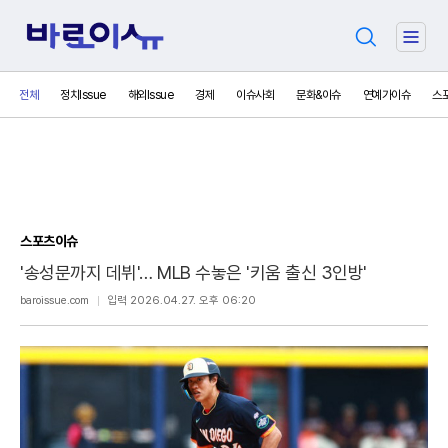
검
주
색
요
서
전체
정치Issue
해외Issue
경제
이슈사회
문화&이슈
연예가이슈
스
비
스
메
뉴
펼
치
기
스포츠이슈
'송성문까지 데뷔'… MLB 수놓은 '키움 출신 3인방'
보
baroissue.com
입력 2026.04.27. 오후 06:20
내
기