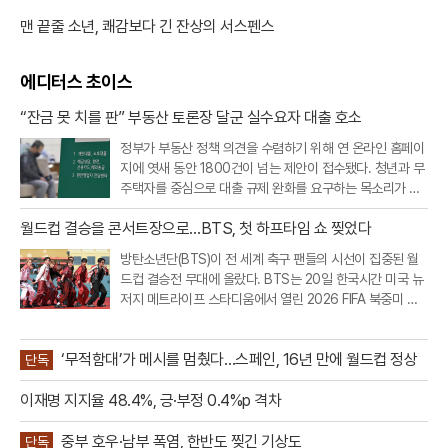
맨 끝줄 소년, 쾌감보다 긴 잔상의 서스펜스
에디터스 초이스
“잔금 못 치를 판” 부동산 토론장 달군 실수요자 대출 호소
정부가 부동산 정책 의견을 수렴하기 위해 연 온라인 홈페이
지에 엿새 동안 1800건이 넘는 제안이 접수됐다. 청년과 무
주택자를 중심으로 대출 규제 완화를 요구하는 목소리가 가
장 컸고, 빌라·오피스텔 등 비아파트 공급을 살리기 위한 규
월드컵 결승을 콘서트장으로…BTS, 첫 하프타임 쇼 찢었다
제 개선 요구도 이어졌다.20일 부동산토론회 홈페이지에 따
르면 지난 19일 오후 9시까지
방탄소년단(BTS)이 전 세계 축구 팬들의 시선이 집중된 월
드컵 결승전 무대에 올랐다. BTS는 20일 한국시간 미국 뉴
저지 메트라이프 스타디움에서 열린 2026 FIFA 북중미 월
드컵 스페인과 아르헨티나의 결승전 하프타임 쇼에 완전체
로 출연했다.이번 공연은 FIFA가 월드컵 결승전에 처음 도입
‘무적함대’가 메시를 멈췄다…스페인, 16년 만에 월드컵 정상
한 공식 하프타임 쇼라는 점
단독
이재명 지지율 48.4%, 긍·부정 0.4%p 격차
중부 호우·남부 폭염, 한반도 찢긴 기상도
단독