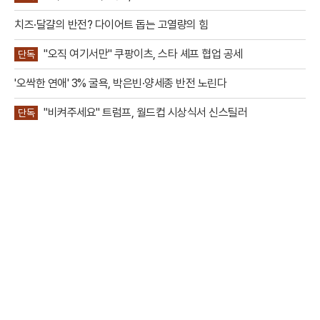
치즈·달걀의 반전? 다이어트 돕는 고열량의 힘
"오직 여기서만" 쿠팡이츠, 스타 셰프 협업 공세
단독
'오싹한 연애' 3% 굴욕, 박은빈·양세종 반전 노린다
"비켜주세요" 트럼프, 월드컵 시상식서 신스틸러
단독