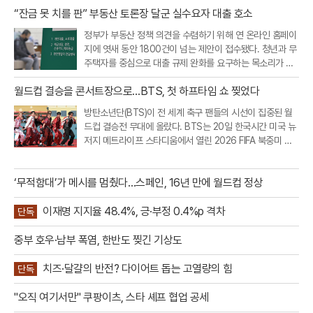
“잔금 못 치를 판” 부동산 토론장 달군 실수요자 대출 호소
정부가 부동산 정책 의견을 수렴하기 위해 연 온라인 홈페이
지에 엿새 동안 1800건이 넘는 제안이 접수됐다. 청년과 무
주택자를 중심으로 대출 규제 완화를 요구하는 목소리가 가
장 컸고, 빌라·오피스텔 등 비아파트 공급을 살리기 위한 규
월드컵 결승을 콘서트장으로…BTS, 첫 하프타임 쇼 찢었다
제 개선 요구도 이어졌다.20일 부동산토론회 홈페이지에 따
르면 지난 19일 오후 9시까지
방탄소년단(BTS)이 전 세계 축구 팬들의 시선이 집중된 월
드컵 결승전 무대에 올랐다. BTS는 20일 한국시간 미국 뉴
저지 메트라이프 스타디움에서 열린 2026 FIFA 북중미 월
드컵 스페인과 아르헨티나의 결승전 하프타임 쇼에 완전체
로 출연했다.이번 공연은 FIFA가 월드컵 결승전에 처음 도입
‘무적함대’가 메시를 멈췄다…스페인, 16년 만에 월드컵 정상
한 공식 하프타임 쇼라는 점
이재명 지지율 48.4%, 긍·부정 0.4%p 격차
단독
중부 호우·남부 폭염, 한반도 찢긴 기상도
치즈·달걀의 반전? 다이어트 돕는 고열량의 힘
단독
"오직 여기서만" 쿠팡이츠, 스타 셰프 협업 공세