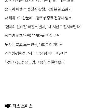
줄 서서 먹던 '츠지한' 강남 온다, 일식 대전 발발
윤리위 파행 속 중징계 강행, 국힘 분열 초읽기
서해대교가 한눈에… 평택항 무료 전망대 명소
'인체의 신비전' 하겐스 별세, "내 시신도 전시해달라"
정호영 셰프가 겪은 '역대급' 진상 손님
돗자리 깔고 보는 연극, 180분의 기다림
김하성·김혜성, "지금 당장 팀 떠나야 산다"
‘국민 여동생’ 문근영, 조용히 품절녀 됐다
에디터스 초이스