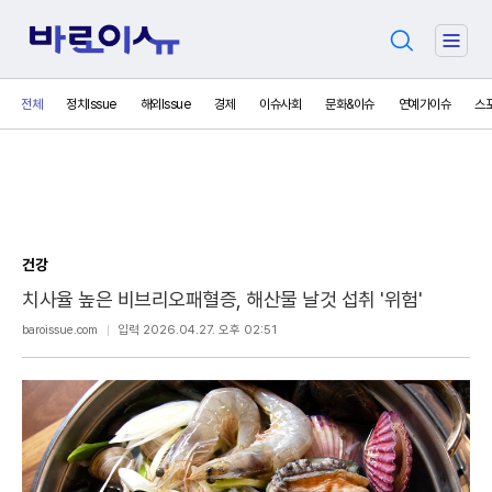
검
주
색
요
서
전체
정치Issue
해외Issue
경제
이슈사회
문화&이슈
연예가이슈
스
비
스
메
뉴
펼
치
기
건강
치사율 높은 비브리오패혈증, 해산물 날것 섭취 '위험'
보
baroissue.com
입력 2026.04.27. 오후 02:51
내
기