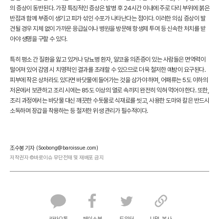
의 증상이 동반된다. 가장 특징적인 증상은 발병 후 24시간 이내에 주로 다리 부위에 붉은
반점과 함께 부종이 생기고 피가 섞인 수포가 나타난다는 점이다. 이러한 의심 증상이 발
견될 경우 지체 없이 가까운 응급실이나 병원을 방문해 항생제 투여 등 신속한 처치를 받
아야 생명을 구할 수 있다.
특히 평소 간 질환을 앓고 있거나 당뇨병 환자, 알코올 의존증이 있는 사람들은 면역력이
떨어져 있어 감염 시 치명적인 결과를 초래할 수 있으므로 더욱 철저한 예방이 요구된다.
피부에 작은 상처라도 있다면 바닷물에 들어가는 것을 삼가야 하며, 어패류는 5도 이하의
저온에서 보관하고 조리 시에는 85도 이상의 열로 속까지 완전히 익혀 먹어야 한다. 또한,
조리 과정에서는 바닷물 대신 깨끗한 수돗물로 식재료를 씻고, 사용한 도마와 칼은 반드시
소독하며 장갑을 착용하는 등 철저한 위생 관리가 필수적이다.
조수봉 기자
(Soobong@baroissue.com)
저작권자 ©바로이슈 무단전재 및 재배포 금지