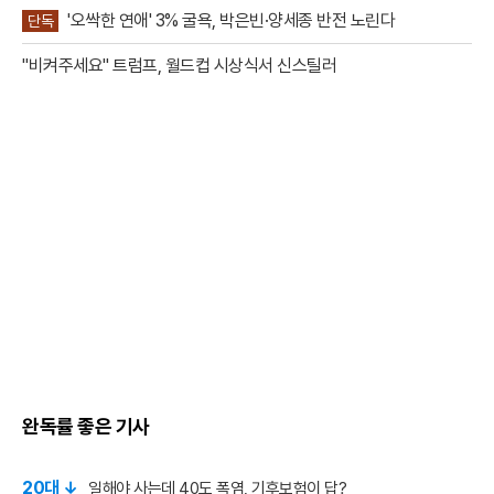
'오싹한 연애' 3% 굴욕, 박은빈·양세종 반전 노린다
단독
"비켜주세요" 트럼프, 월드컵 시상식서 신스틸러
완독률 좋은 기사
20대 ↓
일해야 사는데 40도 폭염, 기후보험이 답?