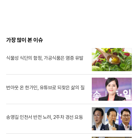
눈빛만 봐도 알 수 있자나 너 내 도
도동지가 돼랏!🌶️😭 #ThePorkC
utlet MBC240706방송
가장 많이 본 이슈
식물성 식단의 함정, 가공식품은 염증 유발
번아웃 온 한가인, 유튜브로 되찾은 삶의 질
송영길 인천서 반전 노려, 2주차 경선 요동