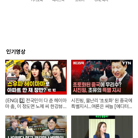
카카오톡
페이스북
트위터
URL 복사
인기영상
(ENG) 2️⃣ 전국민이 다 춘 헤이마
시진핑, 물난리 '초토화' 된 중국에
마 춤, 이 정도면 노제 씨 한강뷰
특별지시…여론은 싸늘 [에디터
아파트 한 채는 마련하셨겠지?
픽] / 재난방송은 YTN
(순수한 궁금증) / [문명특급 EP.2
22-2]