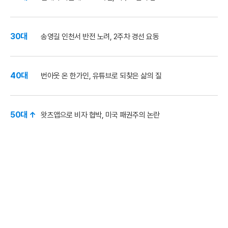
30대
송영길 인천서 반전 노려, 2주차 경선 요동
40대
번아웃 온 한가인, 유튜브로 되찾은 삶의 질
50대 ↑
왓츠앱으로 비자 협박, 미국 패권주의 논란