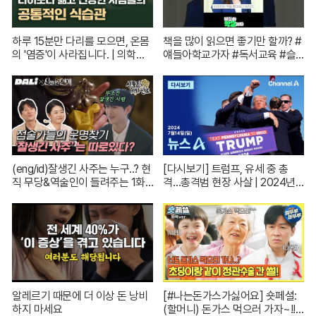
하루 15분만 다리를 모으면, 온몸
책을 많이 읽으면 좋기만 할까? #
의 '염증'이 사라집니다. | 의학박
얘들아학교가자 #독서교육 #슬
사 서재걸 X 줄리안 X 이주호 기
기로운초등생활
자 [백년의 아침 1화 FULL]
(eng/id)잘생긴 사주는 누구..? 현
[다시보기] 트럼프, 유세 중 총
직 무당&역술인이 들려주는 1화
격…총격범 현장 사살 | 2024년 7
코멘터리! | 신들린 비하인드 EP.
월 14일 뉴스A
01
알레르기 때문에 더 이상 돈 낭비
[#나는돈가스가싫어요] 숏페셜:
하지 마세요
(할머니) 돈가스 먹으러 가자~!!