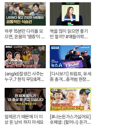
트 한 채는 마련하셨겠
재난방송은 YTN
지? (순수한 궁금증) /
[문명특급 EP.222-2]
하루 15분만 다리를 모
책을 많이 읽으면 좋기
으면, 온몸의 '염증'이 사
만 할까? #얘들아학교
라집니다. | 의학박사 서
가자 #독서교육 #슬기
재걸 X 줄리안 X 이주호
로운초등생활
기자 [백년의 아침 1화 F
ULL]
(eng/id)잘생긴 사주는
[다시보기] 트럼프, 유세
누구..? 현직 무당&역술
중 총격…총격범 현장
인이 들려주는 1화 코멘
사살 | 2024년 7월 14
터리! | 신들린 비하인드
일 뉴스A
EP.01
알레르기 때문에 더 이
[#나는돈가스가싫어요]
상 돈 낭비 하지 마세요
숏페셜: (할머니) 돈가스
먹으러 가자~!! 눈빛만