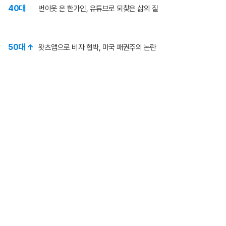
40대
번아웃 온 한가인, 유튜브로 되찾은 삶의 질
50대 ↑
왓츠앱으로 비자 협박, 미국 패권주의 논란