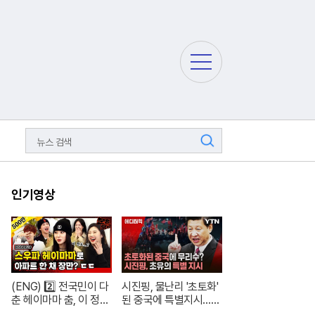
주
요
서
비
스
메
검
뉴
색
펼
치
기
인기영상
(ENG) 2️⃣ 전국민이 다
시진핑, 물난리 '초토화'
춘 헤이마마 춤, 이 정도
된 중국에 특별지시…여
면 노제 씨 한강뷰 아파
론은 싸늘 [에디터픽] /