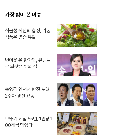
봐도 알 수 있자나 너 내
도도동지가 돼랏!🌶️😭
가장 많이 본 이슈
#ThePorkCutlet MB
C240706방송
식물성 식단의 함정, 가공
식품은 염증 유발
번아웃 온 한가인, 유튜브
로 되찾은 삶의 질
송영길 인천서 반전 노려,
2주차 경선 요동
오뚜기 케챂 55년, 1인당 1
00개씩 먹었다