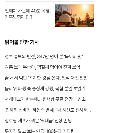
일해야 사는데 40도 폭염,
기후보험이 답?
읽어볼 만한 기사
정부 홍보의 반전, 347만 명이 본 '육아의 맛'
여름 보약 복숭아, 껍질째 먹어야 진짜 보약
줄 서서 먹던 '츠지한' 강남 온다, 일식 대전 발발
윤리위 파행 속 중징계 강행, 국힘 분열 초읽기
서해대교가 한눈에… 평택항 무료 전망대 명소
'인체의 신비전' 하겐스 별세, "내 시신도 전시해달
라"
정호영 셰프가 겪은 '역대급' 진상 손님
돗자리 깔고 보는 연극, 180분의 기다림