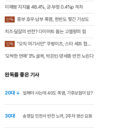
원 의견은 정당 활동”
월드컵 결승전에 처음 도입한 공식 하
프타임 쇼라는 점
이재명 지지율 48.4%, 긍·부정 0.4%p 격차
중부 호우·남부 폭염, 한반도 찢긴 기상도
단독
치즈·달걀의 반전? 다이어트 돕는 고열량의 힘
"오직 여기서만" 쿠팡이츠, 스타 셰프 협업
단독
공세
'오싹한 연애' 3% 굴욕, 박은빈·양세종 반전 노린다
완독률 좋은 기사
20대 ↓
일해야 사는데 40도 폭염, 기후보험이 답?
30대
송영길 인천서 반전 노려, 2주차 경선 요동