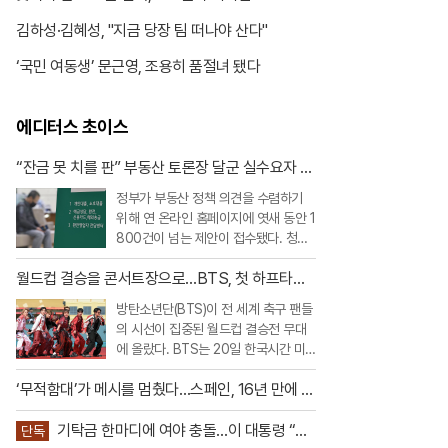
김하성·김혜성, "지금 당장 팀 떠나야 산다"
‘국민 여동생’ 문근영, 조용히 품절녀 됐다
에디터스 초이스
“잔금 못 치를 판” 부동산 토론장 달군 실수요자 대
출 호소
정부가 부동산 정책 의견을 수렴하기
위해 연 온라인 홈페이지에 엿새 동안 1
800건이 넘는 제안이 접수됐다. 청년
과 무주택자를 중심으로 대출 규제 완
월드컵 결승을 콘서트장으로…BTS, 첫 하프타임
화를 요구하는 목소리가 가장 컸고, 빌
쇼 찢었다
라·오피스텔 등 비아파트 공급을 살리
방탄소년단(BTS)이 전 세계 축구 팬들
기 위한 규제 개선 요구도 이어졌다.20
의 시선이 집중된 월드컵 결승전 무대
일 부동산토론회 홈페이지에 따르면 지
에 올랐다. BTS는 20일 한국시간 미
난 19일 오후 9시까지
국 뉴저지 메트라이프 스타디움에서 열
‘무적함대’가 메시를 멈췄다…스페인, 16년 만에 월
린 2026 FIFA 북중미 월드컵 스페인과
드컵 정상
아르헨티나의 결승전 하프타임 쇼에 완
기탁금 한마디에 여야 충돌…이 대통령 “당
전체로 출연했다.이번 공연은 FIFA가
단독