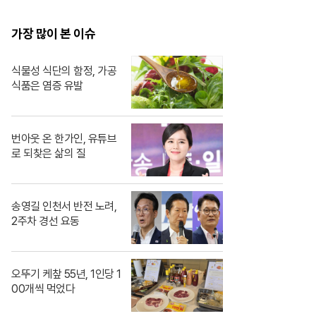
봐도 알 수 있자나 너 내
도도동지가 돼랏!🌶️😭
가장 많이 본 이슈
#ThePorkCutlet MB
C240706방송
식물성 식단의 함정, 가공
식품은 염증 유발
번아웃 온 한가인, 유튜브
로 되찾은 삶의 질
송영길 인천서 반전 노려,
2주차 경선 요동
오뚜기 케챂 55년, 1인당 1
00개씩 먹었다