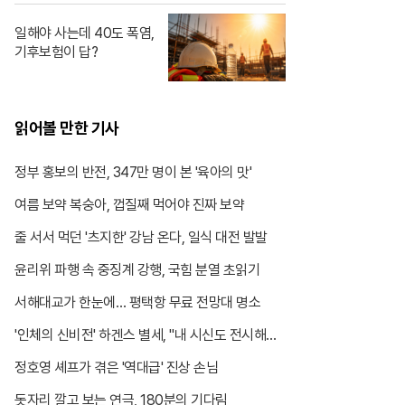
일해야 사는데 40도 폭염,
기후보험이 답?
읽어볼 만한 기사
정부 홍보의 반전, 347만 명이 본 '육아의 맛'
여름 보약 복숭아, 껍질째 먹어야 진짜 보약
줄 서서 먹던 '츠지한' 강남 온다, 일식 대전 발발
윤리위 파행 속 중징계 강행, 국힘 분열 초읽기
서해대교가 한눈에… 평택항 무료 전망대 명소
'인체의 신비전' 하겐스 별세, "내 시신도 전시해달
라"
정호영 셰프가 겪은 '역대급' 진상 손님
돗자리 깔고 보는 연극, 180분의 기다림