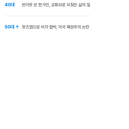
40대
번아웃 온 한가인, 유튜브로 되찾은 삶의 질
50대 ↑
왓츠앱으로 비자 협박, 미국 패권주의 논란