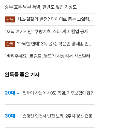
차
월드컵 결승전에 처음 도입한 공식 하
프타임 쇼라는 점
중부 호우·남부 폭염, 한반도 찢긴 기상도
치즈·달걀의 반전? 다이어트 돕는 고열량의
단독
힘
"오직 여기서만" 쿠팡이츠, 스타 셰프 협업 공세
'오싹한 연애' 3% 굴욕, 박은빈·양세종 반전
단독
노린다
"비켜주세요" 트럼프, 월드컵 시상식서 신스틸러
완독률 좋은 기사
20대 ↓
일해야 사는데 40도 폭염, 기후보험이 답?
30대
송영길 인천서 반전 노려, 2주차 경선 요동