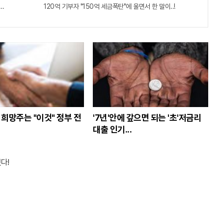
출...관계자 실수로 "비상"!
120억 기부자 "150억 세금폭탄"에 울면서 한 말이..!
희망주는 "이것" 정부 전
'7년'안에 갚으면 되는 '초'저금리
대출 인기...
다!