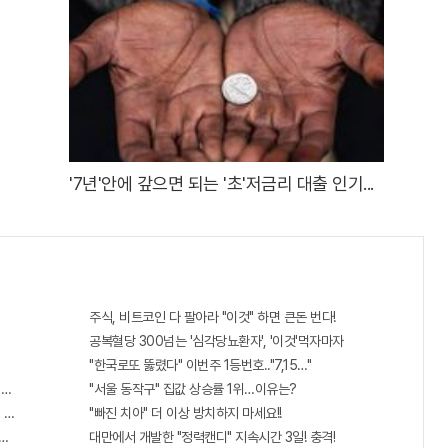
'7년'안에 갚으면 되는 '초'저금리 대출 인기...
주식, 비트코인 다 팔아라 "이것" 하면 큰돈 번다!
공복혈당 300넘는 '심각당뇨환자', '이것'먹자마자
"한국로또 뚫렸다" 이번주 1등번호.."7,15…"
6자리 공개!? 꼭 확인해라!
"서울 동작구" 집값 상승률 1위…이유는?
 선착순 100% 무료 경품지원!!
"빠진 치아" 더 이상 방치하지 마세요!!
단치료법 나왔다!
대만에서 개발한 "정력캔디" 지속시간 3일! 충격!