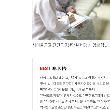
새마을금고 진단금 7천만원 비갱신 암보험 출
시
BEST
머니이슈
난임 고생하다 폐경 후, '57세' 최고령 쌍둥이 출산?
男性 발보다 더러운 '거기', 세균지수 확인해보니..충격!
먹자마자 묵은변 콸콸! -7kg 똥뱃살 쫙빠져!
"한국로또 망했다" 관계자 실수로 이번주 971회차 번호 
新 "적금형" 서비스 출시! 멤버십만 가입해도 "최신가전"
역류성식도염 증상있다면, 무조건 "이것"의심하세요. 간