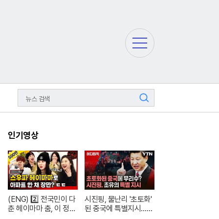
주
요
서
비
스
메
검
뉴
색
펼
치
기
인기영상
(ENG) 2️⃣ 전국민이 다
시진핑, 물난리 '초토화'
춘 헤이마마 춤, 이 정도
된 중국에 특별지시…여
면 노제 씨 한강뷰 아파
론은 싸늘 [에디터픽] /