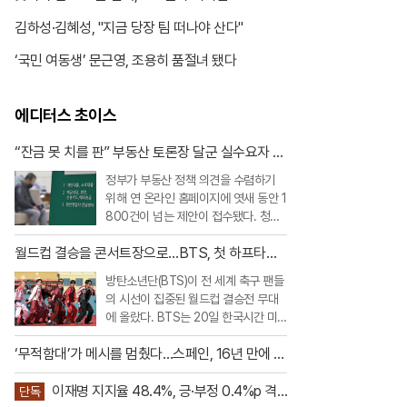
김하성·김혜성, "지금 당장 팀 떠나야 산다"
‘국민 여동생’ 문근영, 조용히 품절녀 됐다
에디터스 초이스
“잔금 못 치를 판” 부동산 토론장 달군 실수요자 대
출 호소
정부가 부동산 정책 의견을 수렴하기
위해 연 온라인 홈페이지에 엿새 동안 1
800건이 넘는 제안이 접수됐다. 청년
과 무주택자를 중심으로 대출 규제 완
월드컵 결승을 콘서트장으로…BTS, 첫 하프타임
화를 요구하는 목소리가 가장 컸고, 빌
쇼 찢었다
라·오피스텔 등 비아파트 공급을 살리
방탄소년단(BTS)이 전 세계 축구 팬들
기 위한 규제 개선 요구도 이어졌다.20
의 시선이 집중된 월드컵 결승전 무대
일 부동산토론회 홈페이지에 따르면 지
에 올랐다. BTS는 20일 한국시간 미
난 19일 오후 9시까지
국 뉴저지 메트라이프 스타디움에서 열
‘무적함대’가 메시를 멈췄다…스페인, 16년 만에 월
린 2026 FIFA 북중미 월드컵 스페인과
드컵 정상
아르헨티나의 결승전 하프타임 쇼에 완
이재명 지지율 48.4%, 긍·부정 0.4%p 격
전체로 출연했다.이번 공연은 FIFA가
단독