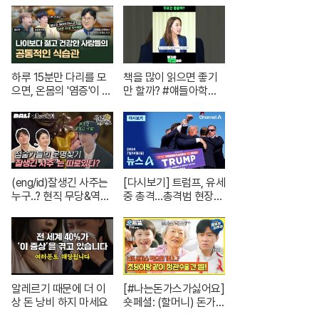
트 한 채는 마련하셨겠
재난방송은 YTN
지? (순수한 궁금증) /
[문명특급 EP.222-2]
하루 15분만 다리를 모
책을 많이 읽으면 좋기
으면, 온몸의 '염증'이 사
만 할까? #얘들아학교
라집니다. | 의학박사 서
가자 #독서교육 #슬기
재걸 X 줄리안 X 이주호
로운초등생활
기자 [백년의 아침 1화 F
ULL]
(eng/id)잘생긴 사주는
[다시보기] 트럼프, 유세
누구..? 현직 무당&역술
중 총격…총격범 현장
인이 들려주는 1화 코멘
사살 | 2024년 7월 14
터리! | 신들린 비하인드
일 뉴스A
EP.01
알레르기 때문에 더 이
[#나는돈가스가싫어요]
상 돈 낭비 하지 마세요
숏페셜: (할머니) 돈가스
먹으러 가자~!! 눈빛만