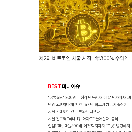
제2의 비트코인 채굴 시작!! 年300% 수익?
BEST
머니이슈
"공복혈당" 300넘는 심각 당뇨환자 '이것' 먹자마자..바
난임 고생하다 폐경 후, '57세' 최고령 쌍둥이 출산?
서울 전매제한 없는 부동산 나왔다!
서울 천호역 “국내 1위 아파트” 들어선다..충격!
인삼10배, 마늘300배 '이것'먹자마자 "그곳" 땅땅해져..