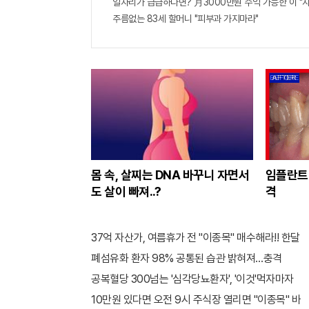
일자리가 급급하다면? 月3000만원 수익 가능한 이 "자
주름없는 83세 할머니 "피부과 가지마라"
몸 속, 살찌는 DNA 바꾸니 자면서
임플란트
도 살이 빠져..?
격
37억 자산가, 여름휴가 전 "이종목" 매수해라!! 한달
폐섬유화 환자 98% 공통된 습관 밝혀져…충격
공복혈당 300넘는 '심각당뇨환자', '이것'먹자마자
10만원 있다면 오전 9시 주식장 열리면 "이종목" 바