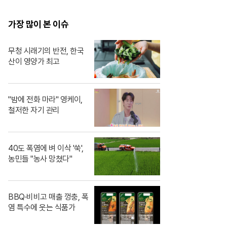
봐도 알 수 있자나 너 내
도도동지가 돼랏!🌶️😭
가장 많이 본 이슈
#ThePorkCutlet MB
C240706방송
무청 시래기의 반전, 한국
산이 영양가 최고
"밤에 전화 마라" 영케이,
철저한 자기 관리
40도 폭염에 벼 이삭 '쑥',
농민들 "농사 망쳤다"
BBQ·비비고 매출 껑충, 폭
염 특수에 웃는 식품가