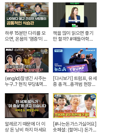
트 한 채는 마련하셨겠
재난방송은 YTN
지? (순수한 궁금증) /
[문명특급 EP.222-2]
하루 15분만 다리를 모
책을 많이 읽으면 좋기
으면, 온몸의 '염증'이 사
만 할까? #얘들아학교
라집니다. | 의학박사 서
가자 #독서교육 #슬기
재걸 X 줄리안 X 이주호
로운초등생활
기자 [백년의 아침 1화 F
ULL]
(eng/id)잘생긴 사주는
[다시보기] 트럼프, 유세
누구..? 현직 무당&역술
중 총격…총격범 현장
인이 들려주는 1화 코멘
사살 | 2024년 7월 14
터리! | 신들린 비하인드
일 뉴스A
EP.01
알레르기 때문에 더 이
[#나는돈가스가싫어요]
상 돈 낭비 하지 마세요
숏페셜: (할머니) 돈가스
먹으러 가자~!! 눈빛만