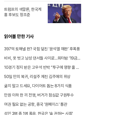
트럼프의 색깔론, 한국계
홍 후보도 정조준
읽어볼 만한 기사
397억 토해낼 판? 국힘 덮친 ‘윤석열 재판’ 후폭풍
비비, 옷 벗고 남성 댄서들 사이로…워터밤 ‘19금
무대’ 갑론을박
10경기 정지 받은 고우석 반박 “투구에 영향 줄 물
질 없었다”
50일 만의 복귀, 리설주 제친 김주애의 위상
굶지 말고 드세요, 다이어트 돕는 8가지 식품
만원 이하 한 끼 전쟁, 버거가 점심값 구원투수
여권 필요 없는 공항, 중국 '원페이스' 통관
성인 3명 중 1명 폭음, 한국은 '술 권하는 사회'