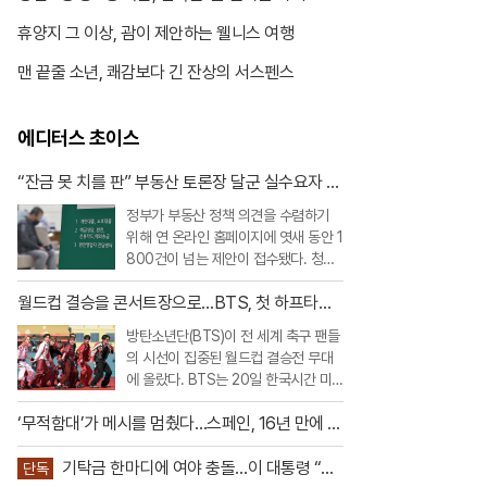
휴양지 그 이상, 괌이 제안하는 웰니스 여행
맨 끝줄 소년, 쾌감보다 긴 잔상의 서스펜스
에디터스 초이스
“잔금 못 치를 판” 부동산 토론장 달군 실수요자 대
출 호소
정부가 부동산 정책 의견을 수렴하기
위해 연 온라인 홈페이지에 엿새 동안 1
800건이 넘는 제안이 접수됐다. 청년
과 무주택자를 중심으로 대출 규제 완
월드컵 결승을 콘서트장으로…BTS, 첫 하프타임
화를 요구하는 목소리가 가장 컸고, 빌
쇼 찢었다
라·오피스텔 등 비아파트 공급을 살리
방탄소년단(BTS)이 전 세계 축구 팬들
기 위한 규제 개선 요구도 이어졌다.20
의 시선이 집중된 월드컵 결승전 무대
일 부동산토론회 홈페이지에 따르면 지
에 올랐다. BTS는 20일 한국시간 미
난 19일 오후 9시까지
국 뉴저지 메트라이프 스타디움에서 열
‘무적함대’가 메시를 멈췄다…스페인, 16년 만에 월
린 2026 FIFA 북중미 월드컵 스페인과
드컵 정상
아르헨티나의 결승전 하프타임 쇼에 완
기탁금 한마디에 여야 충돌…이 대통령 “당
전체로 출연했다.이번 공연은 FIFA가
단독