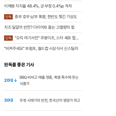
원 의견은 정당 활동”
월드컵 결승전에 처음 도입한 공식 하
프타임 쇼라는 점
이재명 지지율 48.4%, 긍·부정 0.4%p 격차
중부 호우·남부 폭염, 한반도 찢긴 기상도
단독
치즈·달걀의 반전? 다이어트 돕는 고열량의 힘
"오직 여기서만" 쿠팡이츠, 스타 셰프 협업
단독
공세
"비켜주세요" 트럼프, 월드컵 시상식서 신스틸러
완독률 좋은 기사
BBQ·비비고 매출 껑충, 폭염 특수에 웃는
20대 ↓
식품가
30대
무청 시래기의 반전, 한국산이 영양가 최고