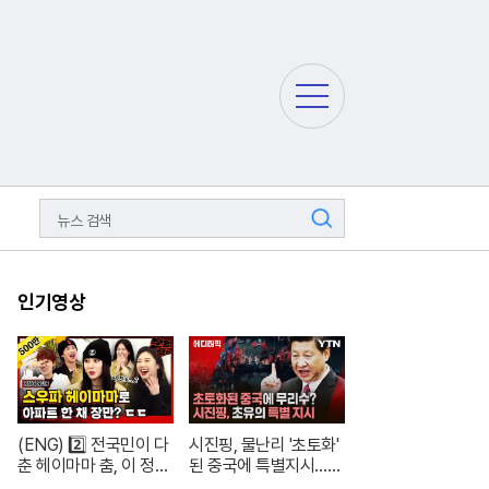
주
요
서
비
스
메
검
뉴
색
펼
치
기
인기영상
(ENG) 2️⃣ 전국민이 다
시진핑, 물난리 '초토화'
춘 헤이마마 춤, 이 정도
된 중국에 특별지시…여
면 노제 씨 한강뷰 아파
론은 싸늘 [에디터픽] /