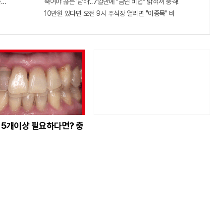
격증" 주목받고 있어..
죽어야 끊는 '담배'..7일만에 "금연 비법" 밝혀져 충격!
10만원 있다면 오전 9시 주식장 열리면 "이종목" 바
 5개이상 필요하다면? 충