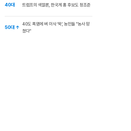
40대
트럼프의 색깔론, 한국계 홍 후보도 정조준
40도 폭염에 벼 이삭 '쑥', 농민들 "농사 망
50대 ↑
쳤다"