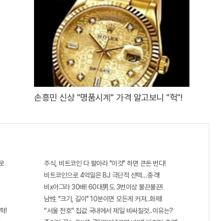
손흥민 신상 "명품시계" 가격 알고보니 "헉"!
로
주식, 비트코인 다 팔아라 "이것" 하면 큰돈 번다!
비트코인으로 4억잃은 BJ 극단적 선택…충격!
비x아그라 30배! 60대男도 3번이상 불끈불끈!
남性 "크기, 길이" 10분이면 모든게 커져..화제!
헉!
“서울 천호” 집값 국내에서 제일 비싸질것..이유는?