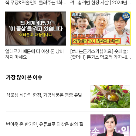
직 무당&역술인이 들려주는 1화
격…총격범 현장 사살 | 2024년 7
코멘터리! | 신들린 비하인드 EP.
월 14일 뉴스A
01
알레르기 때문에 더 이상 돈 낭비
[#나는돈가스가싫어요] 숏페셜:
하지 마세요
(할머니) 돈가스 먹으러 가자~!!
눈빛만 봐도 알 수 있자나 너 내 도
도동지가 돼랏!🌶️😭 #ThePorkC
utlet MBC240706방송
가장 많이 본 이슈
식물성 식단의 함정, 가공식품은 염증 유발
번아웃 온 한가인, 유튜브로 되찾은 삶의 질