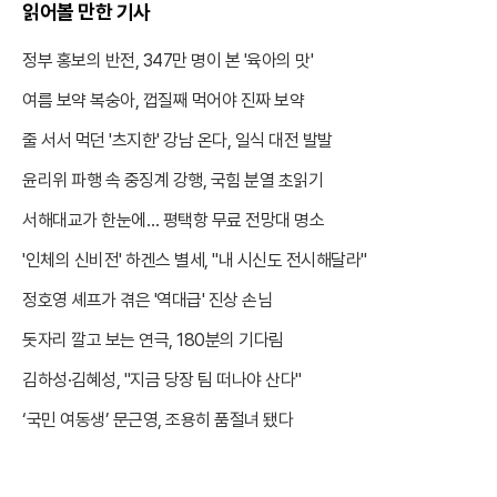
읽어볼 만한 기사
정부 홍보의 반전, 347만 명이 본 '육아의 맛'
여름 보약 복숭아, 껍질째 먹어야 진짜 보약
줄 서서 먹던 '츠지한' 강남 온다, 일식 대전 발발
윤리위 파행 속 중징계 강행, 국힘 분열 초읽기
서해대교가 한눈에… 평택항 무료 전망대 명소
'인체의 신비전' 하겐스 별세, "내 시신도 전시해달라"
정호영 셰프가 겪은 '역대급' 진상 손님
돗자리 깔고 보는 연극, 180분의 기다림
김하성·김혜성, "지금 당장 팀 떠나야 산다"
‘국민 여동생’ 문근영, 조용히 품절녀 됐다