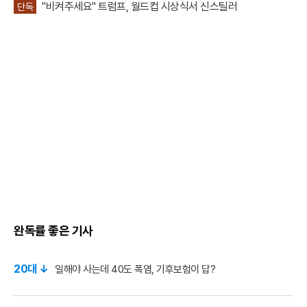
"비켜주세요" 트럼프, 월드컵 시상식서 신스틸러
단독
완독률 좋은 기사
20대 ↓
일해야 사는데 40도 폭염, 기후보험이 답?