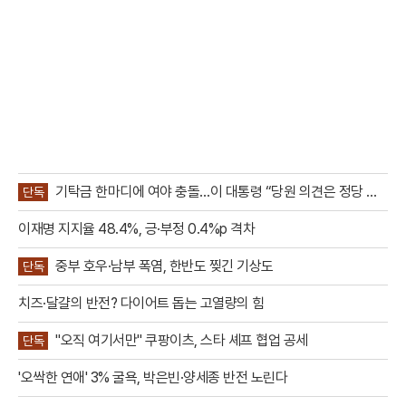
기탁금 한마디에 여야 충돌…이 대통령 “당원 의견은 정당 활
단독
동”
이재명 지지율 48.4%, 긍·부정 0.4%p 격차
중부 호우·남부 폭염, 한반도 찢긴 기상도
단독
치즈·달걀의 반전? 다이어트 돕는 고열량의 힘
"오직 여기서만" 쿠팡이츠, 스타 셰프 협업 공세
단독
'오싹한 연애' 3% 굴욕, 박은빈·양세종 반전 노린다