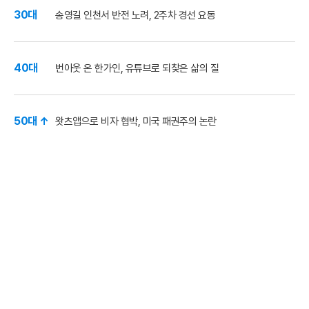
30대
송영길 인천서 반전 노려, 2주차 경선 요동
40대
번아웃 온 한가인, 유튜브로 되찾은 삶의 질
50대 ↑
왓츠앱으로 비자 협박, 미국 패권주의 논란