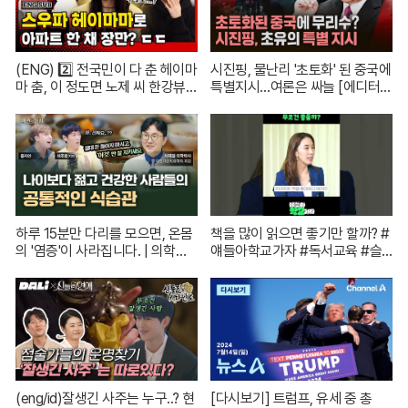
(ENG) 2️⃣ 전국민이 다 춘 헤이마
시진핑, 물난리 '초토화' 된 중국에
마 춤, 이 정도면 노제 씨 한강뷰
특별지시…여론은 싸늘 [에디터
아파트 한 채는 마련하셨겠지?
픽] / 재난방송은 YTN
(순수한 궁금증) / [문명특급 EP.2
22-2]
하루 15분만 다리를 모으면, 온몸
책을 많이 읽으면 좋기만 할까? #
의 '염증'이 사라집니다. | 의학박
얘들아학교가자 #독서교육 #슬
사 서재걸 X 줄리안 X 이주호 기
기로운초등생활
자 [백년의 아침 1화 FULL]
(eng/id)잘생긴 사주는 누구..? 현
[다시보기] 트럼프, 유세 중 총