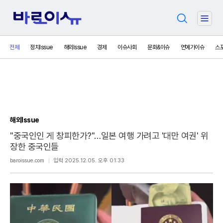
검
주
색
요
서
전체
정치Issue
해외Issue
경제
이슈사회
문화&이슈
연예가이슈
스
비
스
메
뉴
펼
치
기
해외Issue
"중국인인 게 창피한가?"…일본 여행 가려고 '대만 여권' 위
장한 중국인들
보
baroissue.com
입력 2025.12.05. 오후 01:33
내
기