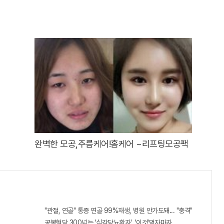
완벽한 모공,주름케어!홈케어 ~리프팅모공팩
"관절, 연골" 통증 연골 99%재생, 병원 안가도돼... "충격"
공복혈당 300넘는 '심각당뇨환자', '이것'먹자마자