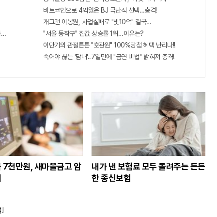
비트코인으로 4억잃은 BJ 극단적 선택…충격!
개그맨 이봉원, 사업실패로 "빛10억" 결국…
격증" 주목받고 있어..
"서울 동작구" 집값 상승률 1위…이유는?
이만기의 관절튼튼 "호관원" 100%당첨 혜택 난리나!!
죽어야 끊는 '담배'..7일만에 "금연 비법" 밝혀져 충격!
 7천만원, 새마을금고 암
내가 낸 보험료 모두 돌려주는 든든
시
한 종신보험
!