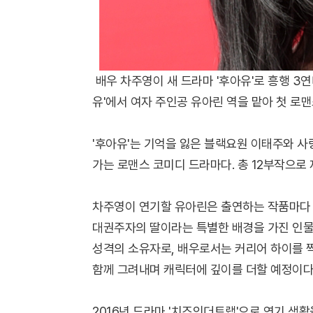
배우 차주영이 새 드라마 '후아유'로 흥행 3연
유'에서 여자 주인공 유아린 역을 맡아 첫 로
'후아유'는 기억을 잃은 블랙요원 이태주와 사
가는 로맨스 코미디 드라마다. 총 12부작으로 
차주영이 연기할 유아린은 출연하는 작품마다 
대권주자의 딸이라는 특별한 배경을 가진 인물이
성격의 소유자로, 배우로서는 커리어 하이를 찍
함께 그려내며 캐릭터에 깊이를 더할 예정이다
2016년 드라마 '치즈인더트랩'으로 연기 생활