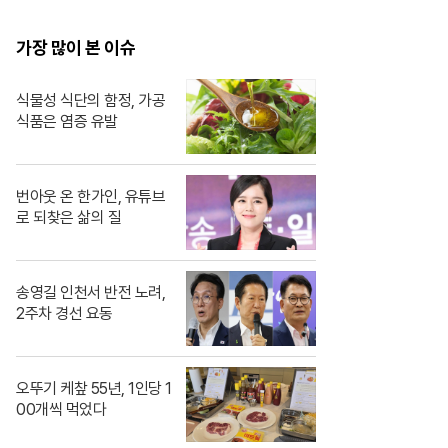
봐도 알 수 있자나 너 내
도도동지가 돼랏!🌶️😭
가장 많이 본 이슈
#ThePorkCutlet MB
C240706방송
식물성 식단의 함정, 가공
식품은 염증 유발
번아웃 온 한가인, 유튜브
로 되찾은 삶의 질
송영길 인천서 반전 노려,
2주차 경선 요동
오뚜기 케챂 55년, 1인당 1
00개씩 먹었다