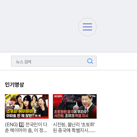
주
요
서
비
스
메
검
뉴
색
펼
치
기
인기영상
(ENG) 2️⃣ 전국민이 다
시진핑, 물난리 '초토화'
춘 헤이마마 춤, 이 정도
된 중국에 특별지시…여
면 노제 씨 한강뷰 아파
론은 싸늘 [에디터픽] /