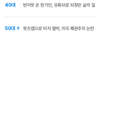
40대
번아웃 온 한가인, 유튜브로 되찾은 삶의 질
50대 ↑
왓츠앱으로 비자 협박, 미국 패권주의 논란