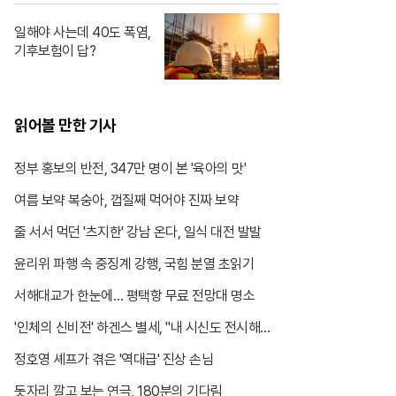
일해야 사는데 40도 폭염,
기후보험이 답?
읽어볼 만한 기사
정부 홍보의 반전, 347만 명이 본 '육아의 맛'
여름 보약 복숭아, 껍질째 먹어야 진짜 보약
줄 서서 먹던 '츠지한' 강남 온다, 일식 대전 발발
윤리위 파행 속 중징계 강행, 국힘 분열 초읽기
서해대교가 한눈에… 평택항 무료 전망대 명소
'인체의 신비전' 하겐스 별세, "내 시신도 전시해달
라"
정호영 셰프가 겪은 '역대급' 진상 손님
돗자리 깔고 보는 연극, 180분의 기다림