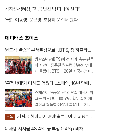
김하성·김혜성, "지금 당장 팀 떠나야 산다"
‘국민 여동생’ 문근영, 조용히 품절녀 됐다
에디터스 초이스
월드컵 결승을 콘서트장으로…BTS, 첫 하프타임
쇼 찢었다
방탄소년단(BTS)이 전 세계 축구 팬들
의 시선이 집중된 월드컵 결승전 무대
에 올랐다. BTS는 20일 한국시간 미
국 뉴저지 메트라이프 스타디움에서 열
‘무적함대’가 메시를 멈췄다…스페인, 16년 만에 월
린 2026 FIFA 북중미 월드컵 스페인과
드컵 정상
아르헨티나의 결승전 하프타임 쇼에 완
스페인이 ‘축구의 신’ 리오넬 메시가 이
전체로 출연했다.이번 공연은 FIFA가
끄는 아르헨티나를 연장 혈투 끝에 제
월드컵 결승전에 처음 도입한 공식 하
압하고 월드컵 정상에 올랐다. 국제축
프타임 쇼라는 점
구연맹 FIFA 랭킹 1위 스페인은 20일
기탁금 한마디에 여야 충돌…이 대통령 “당
미국 뉴욕 뉴저지 스타디움에서 열린 2
단독
원 의견은 정당 활동”
026 북중미 월드컵 결승에서 아르헨티
이재명 지지율 48.4%, 긍·부정 0.4%p 격차
나를 1대0으로 꺾었다. 연장 후반 터진