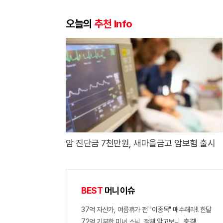
오늘의
추천 Info
암 진단금 7천만원, 새마을금고 암보험 출시
BEST
머니이슈
37억 자산가, 여름휴가 전 "이종목" 매수해라!! 한달
72억 기부한 미녀 스님, 정체 알고보니..충격!