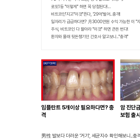
로또1등 "이렇게" 하면 꼭 당첨된다!...
비트코인'지고"이것"뜬다, '29억'벌어..충격!
일자리가 급급하다면? 月3000만원 수익 가능한 이 "자
주식, 비트코인 다 팔아라 "이것" 하면 큰돈 번다!
환자와 몰래 뒷돈챙기던 간호사 알고보니.."충격"
임플란트 5개이상 필요하다면? 충
암 진단금
격
보험 출
男性 발보다 더러운 '거기', 세균지수 확인해보니..충격