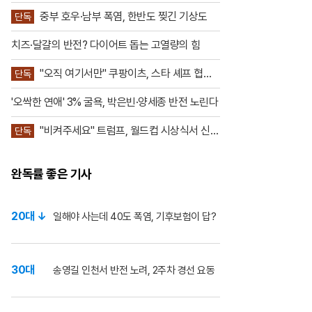
페란 토레스의 결승골이 승부를 갈랐
다. 이로써 스페인
중부 호우·남부 폭염, 한반도 찢긴 기상도
단독
치즈·달걀의 반전? 다이어트 돕는 고열량의 힘
"오직 여기서만" 쿠팡이츠, 스타 셰프 협업
단독
공세
'오싹한 연애' 3% 굴욕, 박은빈·양세종 반전 노린다
"비켜주세요" 트럼프, 월드컵 시상식서 신스
단독
틸러
완독률 좋은 기사
20대 ↓
일해야 사는데 40도 폭염, 기후보험이 답?
30대
송영길 인천서 반전 노려, 2주차 경선 요동