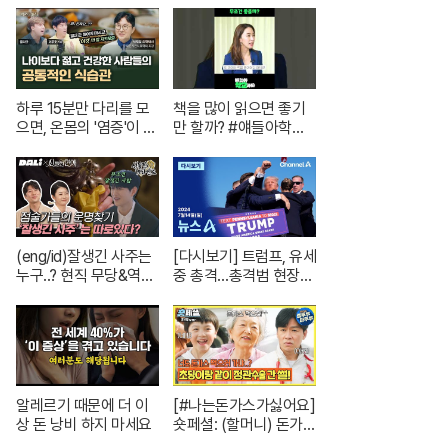
트 한 채는 마련하셨겠
재난방송은 YTN
지? (순수한 궁금증) /
[문명특급 EP.222-2]
하루 15분만 다리를 모
책을 많이 읽으면 좋기
으면, 온몸의 '염증'이 사
만 할까? #얘들아학교
라집니다. | 의학박사 서
가자 #독서교육 #슬기
재걸 X 줄리안 X 이주호
로운초등생활
기자 [백년의 아침 1화 F
ULL]
(eng/id)잘생긴 사주는
[다시보기] 트럼프, 유세
누구..? 현직 무당&역술
중 총격…총격범 현장
인이 들려주는 1화 코멘
사살 | 2024년 7월 14
터리! | 신들린 비하인드
일 뉴스A
EP.01
알레르기 때문에 더 이
[#나는돈가스가싫어요]
상 돈 낭비 하지 마세요
숏페셜: (할머니) 돈가스
먹으러 가자~!! 눈빛만